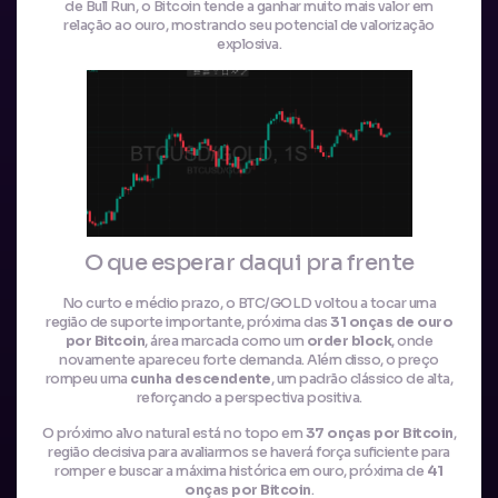
de Bull Run, o Bitcoin tende a ganhar muito mais valor em
relação ao ouro, mostrando seu potencial de valorização
explosiva.
O que esperar daqui pra frente
No curto e médio prazo, o BTC/GOLD voltou a tocar uma
região de suporte importante, próxima das
31 onças de ouro
por Bitcoin
, área marcada como um
order block
, onde
novamente apareceu forte demanda. Além disso, o preço
rompeu uma
cunha descendente
, um padrão clássico de alta,
reforçando a perspectiva positiva.
O próximo alvo natural está no topo em
37 onças por Bitcoin
,
região decisiva para avaliarmos se haverá força suficiente para
romper e buscar a máxima histórica em ouro, próxima de
41
onças por Bitcoin
.