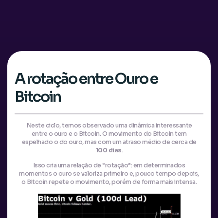
A rotação entre Ouro e
Bitcoin
Neste ciclo, temos observado uma dinâmica interessante
entre o ouro e o Bitcoin. O movimento do Bitcoin tem
espelhado o do ouro, mas com um atraso médio de cerca de
100 dias
.
Isso cria uma relação de “rotação”: em determinados
momentos o ouro se valoriza primeiro e, pouco tempo depois,
o Bitcoin repete o movimento, porém de forma mais intensa.