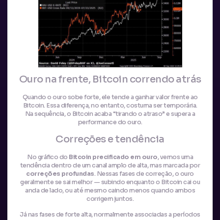
Ouro na frente, Bitcoin correndo atrás
Quando o ouro sobe forte, ele tende a ganhar valor frente ao
Bitcoin. Essa diferença, no entanto, costuma ser temporária.
Na sequência, o Bitcoin acaba “tirando o atraso” e supera a
performance do ouro.
Correções e tendência
No gráfico do
Bitcoin precificado em ouro
, vemos uma
tendência dentro de um canal amplo de alta, mas marcada por
correções profundas
. Nessas fases de correção, o ouro
geralmente se sai melhor — subindo enquanto o Bitcoin cai ou
anda de lado, ou até mesmo caindo menos quando ambos
corrigem juntos.
Já nas fases de forte alta, normalmente associadas a períodos