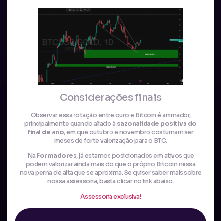
Considerações finais
Observar essa rotação entre ouro e Bitcoin é animador,
principalmente quando aliado à
sazonalidade positiva do
final de ano
, em que outubro e novembro costumam ser
meses de forte valorização para o BTC.
Na
Formadores
, já estamos posicionados em ativos que
podem valorizar ainda mais do que o próprio Bitcoin nessa
nova perna de alta que se aproxima. Se quiser saber mais sobre
nossa assessoria, basta clicar no link abaixo.
Assessoria exclusiva!