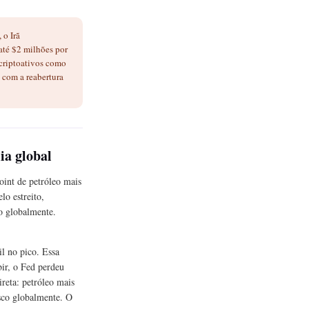
 o Irã
até $2 milhões por
 criptoativos como
 com a reabertura
ia global
int de petróleo mais
o estreito,
o globalmente.
l no pico. Essa
bir, o Fed perdeu
ireta: petróleo mais
risco globalmente. O