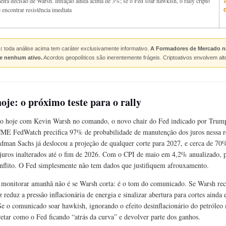
eira decisão de Warsh. Inflação ainda acima de 3%; se o Fed soar hawkish, o rally cripto
 encontrar resistência imediata
:
toda análise acima tem caráter exclusivamente informativo.
A Formadores de Mercado n
e nenhum ativo.
Acordos geopolíticos são inerentemente frágeis. Criptoativos envolvem alt
e: o próximo teste para o rally
 hoje com Kevin Warsh no comando, o novo chair do Fed indicado por Trump
CME FedWatch precifica 97% de probabilidade de manutenção dos juros nessa 
ldman Sachs já deslocou a projeção de qualquer corte para 2027, e cerca de 70
juros inalterados até o fim de 2026. Com o CPI de maio em 4,2% anualizado, 
flito. O Fed simplesmente não tem dados que justifiquem afrouxamento.
monitorar amanhã não é se Warsh corta: é o tom do comunicado. Se Warsh rec
reduz a pressão inflacionária de energia e sinalizar abertura para cortes ainda
Se o comunicado soar hawkish, ignorando o efeito desinflacionário do petróleo 
etar como o Fed ficando “atrás da curva” e devolver parte dos ganhos.