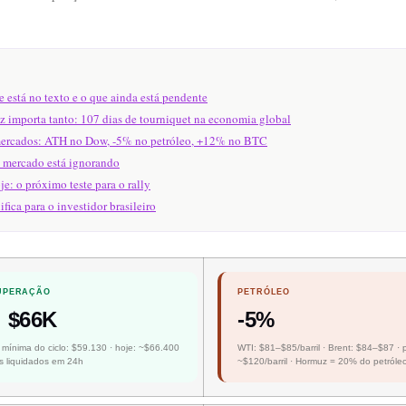
e está no texto e o que ainda está pendente
 importa tanto: 107 dias de tourniquet na economia global
mercados: ATH no Dow, -5% no petróleo, +12% no BTC
o mercado está ignorando
: o próximo teste para o rally
ifica para o investidor brasileiro
CUPERAÇÃO
PETRÓLEO
 $66K
-5%
 mínima do ciclo: $59.130 · hoje: ~$66.400
WTI: $81–$85/barril · Brent: $84–$87 · p
s liquidados em 24h
~$120/barril · Hormuz = 20% do petróleo