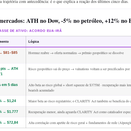
a trajetória com antecedência: é o que explica a reação dos últimos cinco dias.
 mercados: ATH no Dow, -5% no petróleo, +12% no
ASSE DE ATIVO: ACORDO EUA-IRÃ
mento
Lógica
Hormuz reabre → oferta normaliza → prêmio geopolítico se dissolve
→ $81–$85
Risco geopolítico sai do preço → valuations voltam a ser precificados po
 pts → ATH
71
Alto beta ao risco global + short squeeze de $375M · recuperação mais len
 em 5 dias
bearish acumulado
Maior beta ao risco regulatório; o CLARITY Act também se beneficia do 
% → $1,24
Recuperação menor, ainda aguarda CLARITY Act como catalisador especí
% → $1.777
Alta correlação com apetite de risco geral + fundamentos de rede (Alpen
% → $72,84