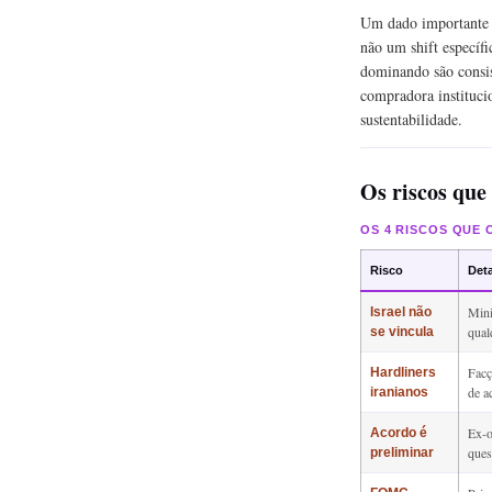
Um dado importante s
não um shift específ
dominando são consis
compradora instituci
sustentabilidade.
Os riscos que
OS 4 RISCOS QUE
Risco
Det
Mini
Israel não
qual
se vincula
Facç
Hardliners
de a
iranianos
Ex-o
Acordo é
ques
preliminar