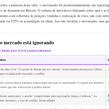
obre a natureza desse rally: o movimento foi predominantemente um repricing
ico de demanda em Bitcoin. O volume de derivativos liderando sobre spot e as l
tentes com cobertura de posições vendidas e realocação de risco, não com ent
onal via ETFs ou acumulação on-chain. Isso não invalida o movimento, mas qua
 o mercado está ignorando
 O MERCADO ESTÁ SUBESTIMANDO
alhes
stro Ben Gvir: “O acordo de Trump não nos vincula.” Israel mantém presença no Líbano;
quer escalada pode reacender o conflito
ões conservadoras iranianas expressaram oposição ao memorando. O regime tem histórico
cordos que não sobrevivem à política interna
ficiais americanos: o acordo “compra tempo para negociações longas e tediosas.” As
tões nucleares, o core do conflito, foram adiadas