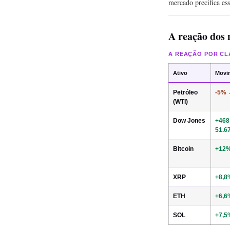
mercado precifica ess
A reação dos
A REAÇÃO POR CL
Ativo
Movi
Petróleo
-5% 
(WTI)
Dow Jones
+468
51.6
Bitcoin
+12%
XRP
+8,8
ETH
+6,6
SOL
+7,5