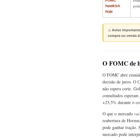
Prim
FOMC
pode
hawkish
hoje
⚠️
Aviso importante
compra ou venda d
O FOMC de hoj
O FOMC abre reunião
decisão de juros. O 
não espera corte. Go
consultados esperam 
+23,5% durante o con
O que o mercado
vai
reabertura de Hormuz 
pode ganhar tração. 
mercado pode interpr