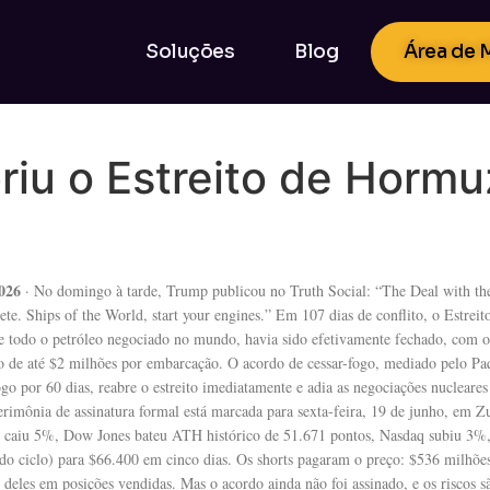
Soluções
Blog
Área de
iu o Estreito de Hormu
026
· No domingo à tarde, Trump publicou no Truth Social: “The Deal with the
ete. Ships of the World, start your engines.” Em 107 dias de conflito, o Estrei
 todo o petróleo negociado no mundo, havia sido efetivamente fechado, com o
o de até $2 milhões por embarcação. O acordo de cessar-fogo, mediado pelo Paq
ogo por 60 dias, reabre o estreito imediatamente e adia as negociações nucleares
erimônia de assinatura formal está marcada para sexta-feira, 19 de junho, em Z
o caiu 5%, Dow Jones bateu ATH histórico de 51.671 pontos, Nasdaq subiu 3%, 
o ciclo) para $66.400 em cinco dias. Os shorts pagaram o preço: $536 milhõe
eles em posições vendidas. Mas o acordo ainda não foi assinado, e os riscos sã