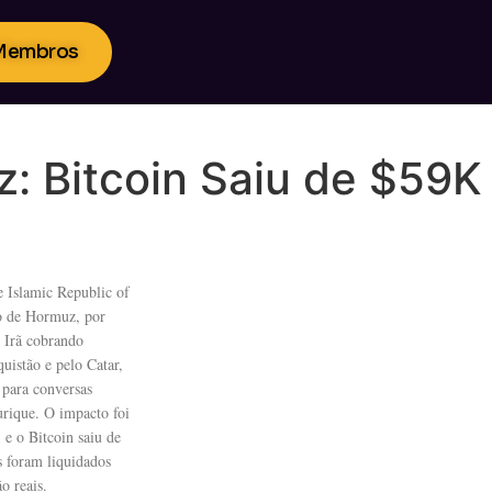
 Membros
z: Bitcoin Saiu de $59K
 Islamic Republic of
to de Hormuz, por
 Irã cobrando
uistão e pelo Catar,
 para conversas
urique. O impacto foi
e o Bitcoin saiu de
s foram liquidados
o reais.