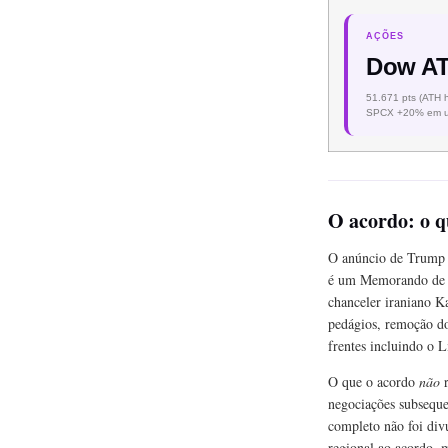
AÇÕES
Dow A
51.671 pts (ATH 
SPCX +20% em u
O acordo: o q
O anúncio de Trump f
é um Memorando de En
chanceler iraniano K
pedágios, remoção do
frentes incluindo o L
O que o acordo
não
r
negociações subseque
completo não foi div
regional ao acordo, 