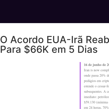
O Acordo EUA-Irã Reabr
Para $66K em 5 Dias
16 de junho de 2
Iran is now compl
onde passa 20% de
pedágios em cript
estende o cessar-f
subsequentes. A c
imediato: petróle
$59.130 (mínima d
em 24 horas, 70% d