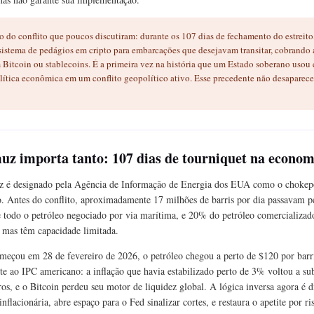
 do conflito que poucos discutiram: durante os 107 dias de fechamento do estreito,
stema de pedágios em cripto para embarcações que desejavam transitar, cobrando 
 Bitcoin ou stablecoins. É a primeira vez na história que um Estado soberano usou
lítica econômica em um conflito geopolítico ativo. Esse precedente não desaparece
z importa tanto: 107 dias de tourniquet na econom
z é designado pela Agência de Informação de Energia dos EUA como o chokepo
 Antes do conflito, aproximadamente 17 milhões de barris por dia passavam pel
 todo o petróleo negociado por via marítima, e 20% do petróleo comercializad
, mas têm capacidade limitada.
meçou em 28 de fevereiro de 2026, o petróleo chegou a perto de $120 por barri
te ao IPC americano: a inflação que havia estabilizado perto de 3% voltou a su
ros, e o Bitcoin perdeu seu motor de liquidez global. A lógica inversa agora é d
inflacionária, abre espaço para o Fed sinalizar cortes, e restaura o apetite por 