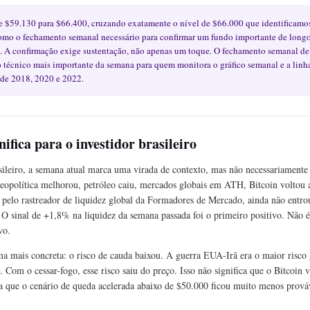
e $59.130 para $66.400, cruzando exatamente o nível de $66.000 que identificamos
mo o fechamento semanal necessário para confirmar um fundo importante de longo 
. A confirmação exige sustentação, não apenas um toque. O fechamento semanal d
o técnico mais importante da semana para quem monitora o gráfico semanal e a linh
de 2018, 2020 e 2022.
nifica para o investidor brasileiro
asileiro, a semana atual marca uma virada de contexto, mas não necessariamente
opolítica melhorou, petróleo caiu, mercados globais em ATH, Bitcoin voltou 
o pelo rastreador de liquidez global da Formadores de Mercado, ainda não entr
 O sinal de +1,8% na liquidez da semana passada foi o primeiro positivo. Não é 
vo.
 mais concreta: o risco de cauda baixou. A guerra EUA-Irã era o maior risco 
 Com o cessar-fogo, esse risco saiu do preço. Isso não significa que o Bitcoin 
a que o cenário de queda acelerada abaixo de $50.000 ficou muito menos prová