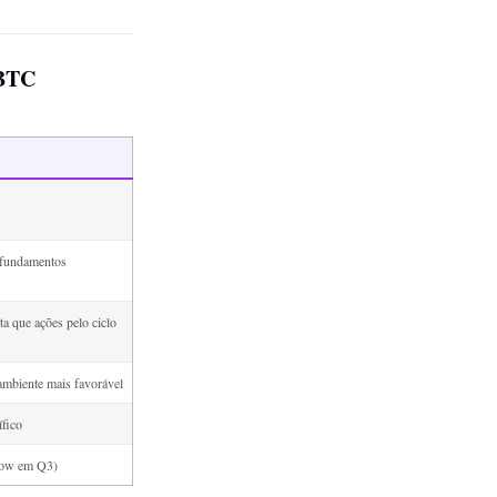
 BTC
r fundamentos
ta que ações pelo ciclo
ambiente mais favorável
fico
glow em Q3)