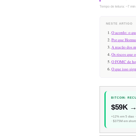
Tempo de leitura: ~7 min
NESTE ARTIGO
O acordo: o qu
Por que Hormuz
A reação dos 
Os riscos que 
O FOMC de hoje
O que isso sign
BITCOIN: RE
$59K →
+12% em 5 dias ·
· $375M em short