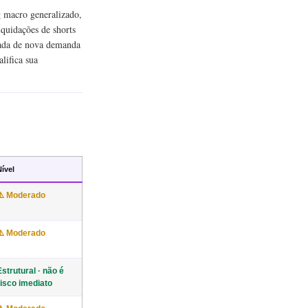
 macro generalizado,
iquidações de shorts
rada de nova demanda
lifica sua
Nível
⚠️ Moderado
⚠️ Moderado
Estrutural · não é
risco imediato