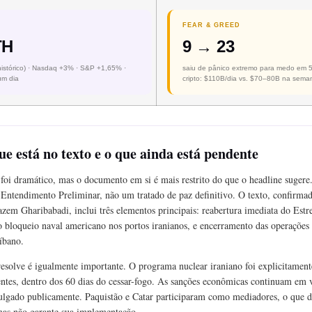
FEAR & GREED
TH
9 → 23
histórico) · Nasdaq +3% · S&P +1,65% ·
saiu de pânico extremo para medo em 5
m dia
cripto: $110B/dia vs. $70–80B na sem
ue está no texto e o que ainda está pendente
oi dramático, mas o documento em si é mais restrito do que o headline sugere
tendimento Preliminar, não um tratado de paz definitivo. O texto, confirmad
azem Gharibabadi, inclui três elementos principais: reabertura imediata do Est
 bloqueio naval americano nos portos iranianos, e encerramento das operações 
íbano.
esolve é igualmente importante. O programa nuclear iraniano foi explicitament
ntes, dentro dos 60 dias do cessar-fogo. As sanções econômicas continuam em v
ulgado publicamente. Paquistão e Catar participaram como mediadores, o que d
mas não garante sua implementação.