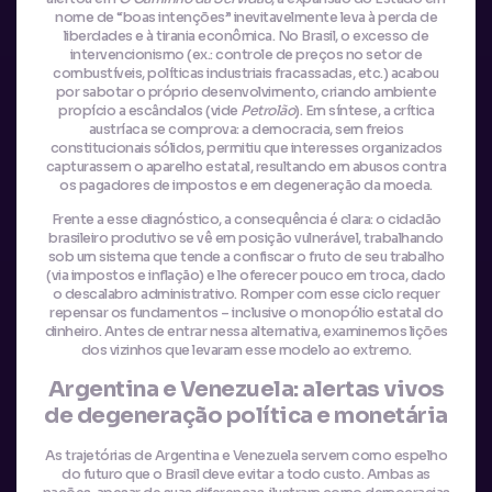
nome de “boas intenções” inevitavelmente leva à perda de
liberdades e à tirania econômica. No Brasil, o excesso de
intervencionismo (ex.: controle de preços no setor de
combustíveis, políticas industriais fracassadas, etc.) acabou
por sabotar o próprio desenvolvimento, criando ambiente
propício a escândalos (vide
Petrolão
). Em síntese, a crítica
austríaca se comprova: a democracia, sem freios
constitucionais sólidos, permitiu que interesses organizados
capturassem o aparelho estatal, resultando em abusos contra
os pagadores de impostos e em degeneração da moeda.
Frente a esse diagnóstico, a consequência é clara: o cidadão
brasileiro produtivo se vê em posição vulnerável, trabalhando
sob um sistema que tende a confiscar o fruto de seu trabalho
(via impostos e inflação) e lhe oferecer pouco em troca, dado
o descalabro administrativo. Romper com esse ciclo requer
repensar os fundamentos – inclusive o monopólio estatal do
dinheiro. Antes de entrar nessa alternativa, examinemos lições
dos vizinhos que levaram esse modelo ao extremo.
Argentina e Venezuela: alertas vivos
de degeneração política e monetária
As trajetórias de Argentina e Venezuela servem como espelho
do futuro que o Brasil deve evitar a todo custo. Ambas as