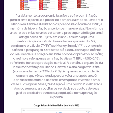
Paralelamente, a economia brasileira sofre com inflação
persistente e perda de poder de compra da moeda. Embora o
Plano Real tenha estabilizado os preços na década de 1990, a
memória da hiperinflação anterior permanece viva. Nos últimos
anos, picos inflacionários voltaram a preocupar: a inflação anual
atingiu cerca de 18,2% em 2022 – assumo aqui uma
metodologia de calculo baseada na expansão do M2,
conforme o cálculo
TMS
(True Money Supply) **–, corroendo
salários e poupanças. O resultado é a desvalorização crônica
do real desde sua criação em 1994 com valor próximo ao dólar,
o real hoje vale apenas uma fração disso (1 BRL ≈ USD 0,18),
refletindo forte depreciação cambial. A contínua expansão da
base monetária pelo Banco Central e a alta carga tributária
(aproximadamente 33% do PIB) têm penalizado o cidadão
comum, que vê sua renda perder valor ano após ano. O
confisco inflacionário se torna um imposto invisível: como
disse Ludwig von Mises, “a inflação é uma política” deliberada
dos governos para ocultar os verdadeiros custos de seus
gastos e extrair recursos da população sem aprovação
explícita.