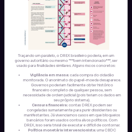
Traçando um paralelo, o DREX brasileiro poderia, em um
governo autoritário ou mesmo “””bem intencionado”””, ser
usado para finalidades similares. Alguns riscos concretos:
Vigilância em massa:
cada compra do cidadão
monitorada. O anonimato do papel-moeda desaparece.
Governos poderiam facilmente obter histórico
financeiro completo de qualquer pessoa, sem
necessidade de ordem judicial (pois teriam os dados em
seu próprio sistema).
Censura financeira:
contas DREX podem ser
congeladas sumariamente para punir dissidentes ou
manifestantes. Já vivenciamos casos em que bloqueios
bancários foram usados contra alvos políticos. Com
DREX, isso seria trivial de executar e difícil de contornar.
Política monetária intervencionista:
uma CBDC