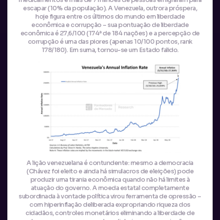
escapar (10% da população). A Venezuela, outrora próspera,
hoje figura entre os últimos do mundo em liberdade
econômica e corrupção – sua pontuação de liberdade
econômica é 27,6/100 (174ª de 184 nações) e a percepção de
corrupção é uma das piores (apenas 10/100 pontos, rank
178/180). Em suma, tornou-se um Estado falido.
A lição venezuelana é contundente: mesmo a democracia
(Chávez foi eleito e ainda há simulacros de eleições) pode
produzir uma tirania econômica quando não há limites à
atuação do governo. A moeda estatal completamente
subordinada à vontade política virou ferramenta de opressão –
com hiperinflação deliberada expropriando riqueza dos
cidadãos, controles monetários eliminando a liberdade de