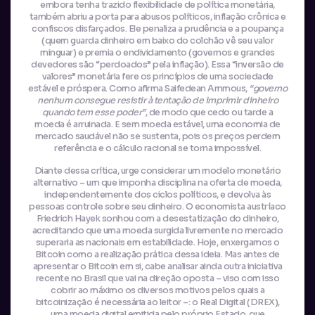
embora tenha trazido flexibilidade de política monetária,
também abriu a porta para abusos políticos, inflação crônica e
confiscos disfarçados. Ele penaliza a prudência e a poupança
(quem guarda dinheiro em baixo do colchão vê seu valor
minguar) e premia o endividamento (governos e grandes
devedores são “perdoados” pela inflação). Essa “inversão de
valores” monetária fere os princípios de uma sociedade
estável e próspera. Como afirma Saifedean Ammous,
“governo
nenhum consegue resistir à tentação de imprimir dinheiro
quando tem esse poder”
, de modo que cedo ou tarde a
moeda é arruinada. E sem moeda estável, uma economia de
mercado saudável não se sustenta, pois os preços perdem
referência e o cálculo racional se torna impossível.
Diante dessa crítica, urge considerar um modelo monetário
alternativo – um que imponha disciplina na oferta de moeda,
independentemente dos ciclos políticos, e devolva às
pessoas controle sobre seu dinheiro. O economista austríaco
Friedrich Hayek sonhou com a desestatização do dinheiro,
acreditando que uma moeda surgida livremente no mercado
superaria as nacionais em estabilidade. Hoje, enxergamos o
Bitcoin como a realização prática dessa ideia. Mas antes de
apresentar o Bitcoin em si, cabe analisar ainda outra iniciativa
recente no Brasil que vai na direção oposta – viso com isso
cobrir ao máximo os diversos motivos pelos quais a
bitcoinização é necessária ao leitor –: o Real Digital (DREX),
uma moeda digital emitida pelo próprio Estado, que