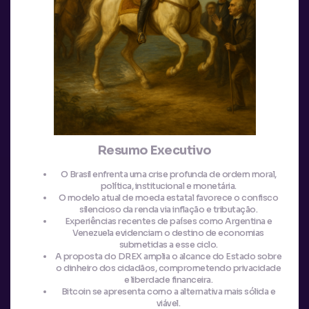
Resumo Executivo
O Brasil enfrenta uma crise profunda de ordem moral,
política, institucional e monetária.
O modelo atual de moeda estatal favorece o confisco
silencioso da renda via inflação e tributação.
Experiências recentes de países como Argentina e
Venezuela evidenciam o destino de economias
submetidas a esse ciclo.
A proposta do DREX amplia o alcance do Estado sobre
o dinheiro dos cidadãos, comprometendo privacidade
e liberdade financeira.
Bitcoin se apresenta como a alternativa mais sólida e
viável.