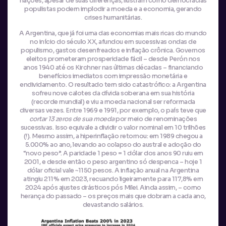
nações, apesar de suas diferenças, ilustram como democracias
populistas podem implodir a moeda e a economia, gerando
crises humanitárias.
A Argentina, que já foi uma das economias mais ricas do mundo
no início do século XX, afundou em sucessivas ondas de
populismo, gastos desenfreados e inflação crônica. Governos
eleitos prometeram prosperidade fácil – desde Perón nos
anos 1940 até os Kirchner nas últimas décadas – financiando
benefícios imediatos com impressão monetária e
endividamento. O resultado tem sido catastrófico: a Argentina
sofreu nove calotes da dívida soberana em sua história
(recorde mundial) e viu a moeda nacional ser reformada
diversas vezes. Entre 1969 e 1991, por exemplo, o país teve que
cortar 13 zeros de sua moeda
por meio de renominações
sucessivas. Isso equivale a dividir o valor nominal em 10 trilhões
(!). Mesmo assim, a hiperinflação retornou: em 1989 chegou a
5.000% ao ano, levando ao colapso do austral e adoção do
“novo peso”. A paridade 1 peso = 1 dólar dos anos 90 ruiu em
2001, e desde então o peso argentino só despenca – hoje 1
dólar oficial vale ~1150 pesos. A inflação anual na Argentina
atingiu 211% em 2023, recuando ligeiramente para 117,8% em
2024 após ajustes drásticos pós Milei. Ainda assim, – como
herança do passado – os preços mais que dobram a cada ano,
devastando salários.