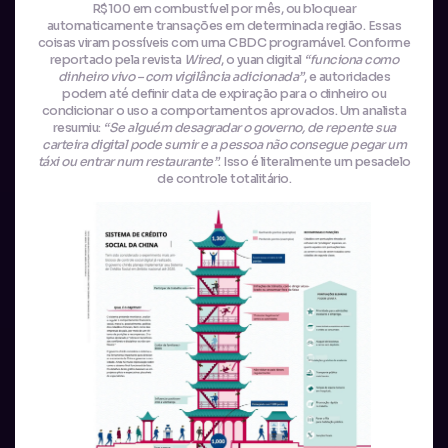
R$100 em combustível por mês, ou bloquear
automaticamente transações em determinada região. Essas
coisas viram possíveis com uma CBDC programável. Conforme
reportado pela revista
Wired
, o yuan digital
“funciona como
dinheiro vivo – com vigilância adicionada”
, e autoridades
podem até definir data de expiração para o dinheiro ou
condicionar o uso a comportamentos aprovados. Um analista
resumiu:
“Se alguém desagradar o governo, de repente sua
carteira digital pode sumir e a pessoa não consegue pegar um
táxi ou entrar num restaurante”
. Isso é literalmente um pesadelo
de controle totalitário.