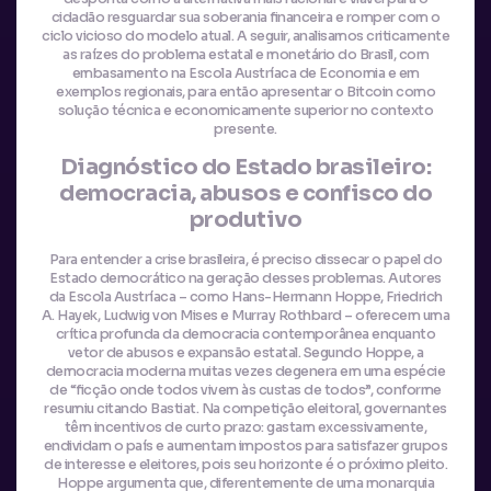
cidadão resguardar sua soberania financeira e romper com o
ciclo vicioso do modelo atual. A seguir, analisamos criticamente
as raízes do problema estatal e monetário do Brasil, com
embasamento na Escola Austríaca de Economia e em
exemplos regionais, para então apresentar o Bitcoin como
solução técnica e economicamente superior no contexto
presente.
Diagnóstico do Estado brasileiro:
democracia, abusos e confisco do
produtivo
Para entender a crise brasileira, é preciso dissecar o papel do
Estado democrático na geração desses problemas. Autores
da Escola Austríaca – como Hans-Hermann Hoppe, Friedrich
A. Hayek, Ludwig von Mises e Murray Rothbard – oferecem uma
crítica profunda da democracia contemporânea enquanto
vetor de abusos e expansão estatal. Segundo Hoppe, a
democracia moderna muitas vezes degenera em uma espécie
de “ficção onde todos vivem às custas de todos”, conforme
resumiu citando Bastiat. Na competição eleitoral, governantes
têm incentivos de curto prazo: gastam excessivamente,
endividam o país e aumentam impostos para satisfazer grupos
de interesse e eleitores, pois seu horizonte é o próximo pleito.
Hoppe argumenta que, diferentemente de uma monarquia