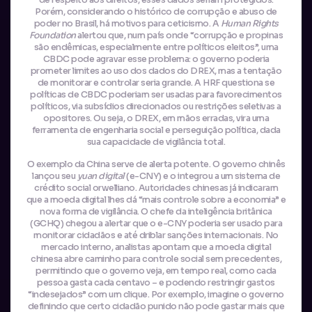
de respeito aos direitos, esses dados seriam protegidos.
Porém, considerando o histórico de corrupção e abuso de
poder no Brasil, há motivos para ceticismo. A
Human Rights
Foundation
alertou que, num país onde “corrupção e propinas
são endêmicas, especialmente entre políticos eleitos”, uma
CBDC pode agravar esse problema: o governo poderia
prometer limites ao uso dos dados do DREX, mas a tentação
de monitorar e controlar seria grande. A HRF questiona se
políticas de CBDC poderiam ser usadas para favorecimentos
políticos, via subsídios direcionados ou restrições seletivas a
opositores. Ou seja, o DREX, em mãos erradas, vira uma
ferramenta de engenharia social e perseguição política, dada
sua capacidade de vigilância total.
O exemplo da China serve de alerta potente. O governo chinês
lançou seu
yuan digital
(e-CNY) e o integrou a um sistema de
crédito social orwelliano. Autoridades chinesas já indicaram
que a moeda digital lhes dá “mais controle sobre a economia” e
nova forma de vigilância. O chefe da inteligência britânica
(GCHQ) chegou a alertar que o e-CNY poderia ser usado para
monitorar cidadãos e até driblar sanções internacionais. No
mercado interno, analistas apontam que a moeda digital
chinesa abre caminho para controle social sem precedentes,
permitindo que o governo veja, em tempo real, como cada
pessoa gasta cada centavo – e podendo restringir gastos
“indesejados” com um clique. Por exemplo, imagine o governo
definindo que certo cidadão punido não pode gastar mais que