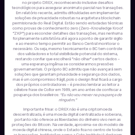
no projeto DREX, reconhecendo inclusive desafios
tecnológicos para assegurar anonimato parcial nas transações.
Em relatório recente, admitiu dificuldades em implementar
soluções de privacidade robustas na arquitetura blockchain
permisionada do Real Digital. Estão sendo estudadas técnicas
como provas de conhecimento zero (Zero-Knowledge Kroof
“ZKP”) para esconder detalhes das transações, mas nenhuma
foi plenamente satisfatória até agora a ponto de garantir sigilo
e ao mesmo tempo permitir ao Banco Central monitorar o
necessário. Ou seja, mesmo tecnicamente o BC tem controle
dos validadores e total visibilidade potencial do sistema,
restando confiar que escolherá “não olhar” certos dados –
uma esperança ingênua se considerarmos pressões
governamentais. O próprio BC admitiu que não avançará sem
soluções que garantam privacidade e segurança dos dados,
mas é um compromisso frágil, pois o design final ficará a cargo
dos próprios controladores – é preciso lembrar ao leitor a
célebre frase de Collor em 1989, um ano antes de confiscar a
poupança dos brasileiros:
“Eu não vou mexer na poupança de
ninguém.”
Importante frisar: o DREX não é uma criptomoeda
descentralizada, é uma moeda digital centralizada e soberana,
portanto não oferece as liberdades do dinheiro vivo nem as
proteções do Bitcoin. Na verdade, aproxima-se do modelo de
moeda digital chinesa, onde o Estado fica no centro de todas