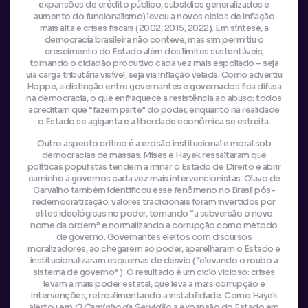
expansões de crédito público, subsídios generalizados e
aumento do funcionalismo) levou a novos ciclos de inflação
mais alta e crises fiscais (2002, 2015, 2022). Em síntese, a
democracia brasileira não conteve, mas sim permitiu o
crescimento do Estado além dos limites sustentáveis,
tornando o cidadão produtivo cada vez mais espoliado – seja
via carga tributária visível, seja via inflação velada. Como advertiu
Hoppe, a distinção entre governantes e governados fica difusa
na democracia, o que enfraquece a resistência ao abuso: todos
acreditam que “fazem parte” do poder, enquanto na realidade
o Estado se agiganta e a liberdade econômica se estreita.
Outro aspecto crítico é a erosão institucional e moral sob
democracias de massas. Mises e Hayek ressaltaram que
políticas populistas tendem a minar o Estado de Direito e abrir
caminho a governos cada vez mais intervencionistas. Olavo de
Carvalho também identificou esse fenômeno no Brasil pós-
redemocratização: valores tradicionais foram invertidos por
elites ideológicas no poder, tornando “a subversão o novo
nome da ordem” e normalizando a corrupção como método
de governo. Governantes eleitos com discursos
moralizadores, ao chegarem ao poder, aparelharam o Estado e
institucionalizaram esquemas de desvio (“elevando o roubo a
sistema de governo” ). O resultado é um ciclo vicioso: crises
levam a mais poder estatal, que leva a mais corrupção e
intervenções, retroalimentando a instabilidade. Como Hayek
alertou em
O Caminho da Servidão
, a expansão do Estado em