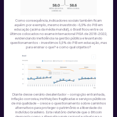
Como consequência, indicadores sociais também ficam
aquém: por exemplo, mesmo investindo ~5,5% do PIB em
educação (acima da média mundial), o Brasil ficou entre os
últimos colocados no exame internacional PISA de 2018-2022,
evidenciando ineficiência na gestão pública e levantando
questionamentos – investimos 5,5% do PIB em educação, mas
para ensinar o que? e como qual objetivo?
Diante desse cenário desalentador – corrupção entranhada,
inflação corrosiva, instituições fragilizadas e serviços públicos
de má qualidade – cresce o questionamento sobre caminhos
alternativos para proteger o patrimônio e a liberdade do
indivíduo brasileiro. Este relatório defende que o Bitcoin
desponta como a alternativa mais racional e viável para o