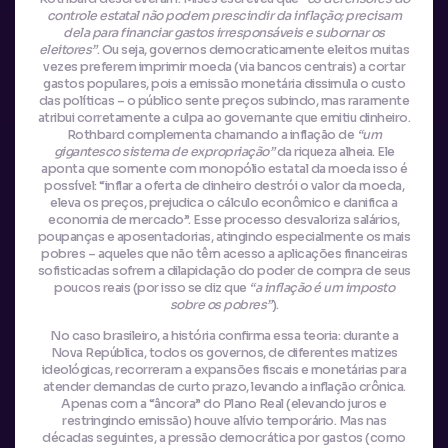
controle estatal não podem prescindir da inflação; precisam
dela para financiar gastos irresponsáveis e subornar os
eleitores”
. Ou seja, governos democraticamente eleitos muitas
vezes preferem imprimir moeda (via bancos centrais) a cortar
gastos populares, pois a emissão monetária dissimula o custo
das políticas – o público sente preços subindo, mas raramente
atribui corretamente a culpa ao governante que emitiu dinheiro.
Rothbard complementa chamando a inflação de
“um
gigantesco sistema de expropriação”
da riqueza alheia. Ele
aponta que somente com monopólio estatal da moeda isso é
possível: “inflar a oferta de dinheiro destrói o valor da moeda,
eleva os preços, prejudica o cálculo econômico e danifica a
economia de mercado”. Esse processo desvaloriza salários,
poupanças e aposentadorias, atingindo especialmente os mais
pobres – aqueles que não têm acesso a aplicações financeiras
sofisticadas sofrem a dilapidação do poder de compra de seus
poucos reais (por isso se diz que
“a inflação é um imposto
sobre os pobres”
).
No caso brasileiro, a história confirma essa teoria: durante a
Nova República, todos os governos, de diferentes matizes
ideológicas, recorreram a expansões fiscais e monetárias para
atender demandas de curto prazo, levando a inflação crônica.
Apenas com a “âncora” do Plano Real (elevando juros e
restringindo emissão) houve alívio temporário. Mas nas
décadas seguintes, a pressão democrática por gastos (como