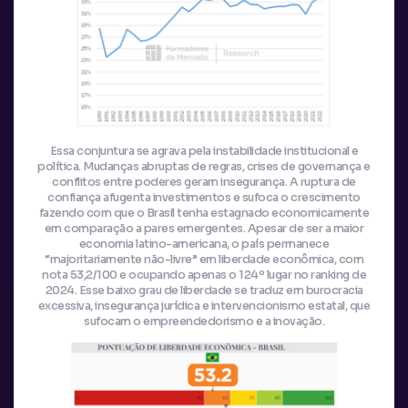
Essa conjuntura se agrava pela instabilidade institucional e
política. Mudanças abruptas de regras, crises de governança e
conflitos entre poderes geram insegurança. A ruptura de
confiança afugenta investimentos e sufoca o crescimento
fazendo com que o Brasil tenha estagnado economicamente
em comparação a pares emergentes. Apesar de ser a maior
economia latino-americana, o país permanece
“majoritariamente não-livre” em liberdade econômica, com
nota 53,2/100 e ocupando apenas o 124º lugar no ranking de
2024. Esse baixo grau de liberdade se traduz em burocracia
excessiva, insegurança jurídica e intervencionismo estatal, que
sufocam o empreendedorismo e a inovação.