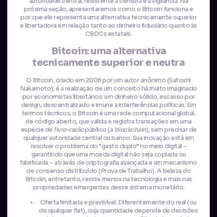
autoridade central, resistente à censura e à vigilância. Na
próxima seção, apresentaremos como o Bitcoin funciona e
por que ele representa uma alternativa tecnicamente superior
e libertadora em relação tanto ao dinheiro fiduciário quanto às
CBDCs estatais.
Bitcoin: uma alternativa
tecnicamente superior e neutra
O Bitcoin, criado em 2008 por um autor anônimo (Satoshi
Nakamoto), é a realização de um conceito há muito imaginado
por economistas libertários: um dinheiro sólido, escasso por
design, descentralizado e imune a interferências políticas. Em
termos técnicos, o Bitcoin é uma rede computacional global,
de código aberto, que valida e registra transações em uma
espécie de
livro-razão
público (a
blockchain
), sem precisar de
qualquer autoridade central ou banco. Sua inovação está em
resolver o problema do “gasto duplo” no meio digital –
garantindo que uma moeda digital não seja copiada ou
falsificada – através de criptografia avançada e um mecanismo
de consenso distribuído (Prova de Trabalho). A beleza do
Bitcoin, entretanto, reside menos na tecnologia e mais nas
propriedades emergentes desse sistema monetário:
Oferta limitada e previsível: Diferentemente do real (ou
de qualquer fiat), cuja quantidade depende de decisões