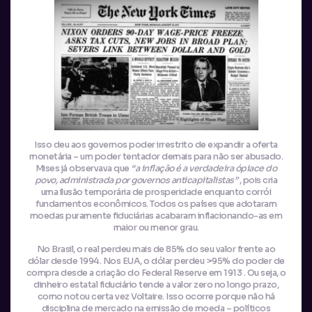
Isso deu aos governos poder irrestrito de expandir a oferta
monetária – um poder tentador demais para não ser abusado.
Mises já observava que
“a inflação é a verdadeira ópiace do
povo, administrada por governos anticapitalistas”
, pois cria
uma ilusão temporária de prosperidade enquanto corrói
fundamentos econômicos. Todos os países que adotaram
moedas puramente fiduciárias acabaram inflacionando-as em
maior ou menor grau.
No Brasil, o real perdeu mais de 85% do seu valor frente ao
dólar desde 1994. Nos EUA, o dólar perdeu >95% do poder de
compra desde a criação do Federal Reserve em 1913 . Ou seja, o
dinheiro estatal fiduciário tende a valor zero no longo prazo,
como notou certa vez Voltaire. Isso ocorre porque não há
disciplina de mercado na emissão de moeda – políticos