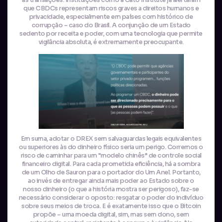
as transações. Instituições como a Cato Institute já alertaram
que CBDCs representam riscos graves a direitos humanos e
privacidade, especialmente em países com histórico de
corrupção – caso do Brasil. A conjunção de um Estado
sedento por receita e poder, com uma tecnologia que permite
vigilância absoluta, é extremamente preocupante.
Em suma, adotar o DREX sem salvaguardas legais equivalentes
ou superiores às do dinheiro físico seria um perigo. Corremos o
risco de caminhar para um “modelo chinês” de controle social
financeiro digital. Para cada prometida eficiência, há a sombra
de um Olho de Sauron para o portador do Um Anel. Portanto,
ao invés de entregar ainda mais poder ao Estado sobre o
nosso dinheiro (o que a história mostra ser perigoso), faz-se
necessário considerar o oposto: resgatar o poder do indivíduo
sobre seus meios de troca. E é exatamente isso que o Bitcoin
propõe – uma moeda digital, sim, mas sem dono, sem