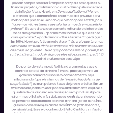
podem sempre recorrer à “impressora” para adiar ajustes ou
financiar projetos, distribuindo o custo difuso pela sociedade
via inflação futura. Hayek, em
Denationalisation of Money
,
defendeu que a concorrência entre moedas privadas seria
melhor para preservar valor do que o monopólio estatal, pois
“governos não resistem a desvalorizar a moeda em benefício
próprio”
. Ele acreditava que somente retirando o dinheiro das
mãos dos governos – “por um meio indireto e que eles não
consigam deter” – poderíamos voltar a ter uma
“moeda boa”
.
Em 1984, Hayek profeticamente disse:
“não creio que teremos
novamente um bom dinheiro enquanto não tirarmos essa coisa
das mãos do governo… tudo que podemos fazer é, por um jeito
sutil e indireto, introduzir algo que eles não possam impedir”. O
Bitcoin é exatamente esse
algo
.
Do ponto de vista moral, Rothbard argumentava que o
controle estatal do dinheiro é imoral porque permite ao
governo tomar recursos sem consentimento, seja
inflacionando (que ele chamou de
“invasão fraudulenta de
propriedade”
) ou manipulando taxas de juros e crédito. Em um
livre mercado, nenhum ator poderia arbitrariamente duplicar a
quantidade de dinheiro em circulação sem produzir algo de
valor – mas o Estado o faz via bancos centrais, enriquecendo
os primeiros recebedores do novo dinheiro (setor bancário,
grandes devedores) às custas dos últimos (trabalhadores,
pensionistas). Esse é o conhecido Efeito Cantillon: a inflação