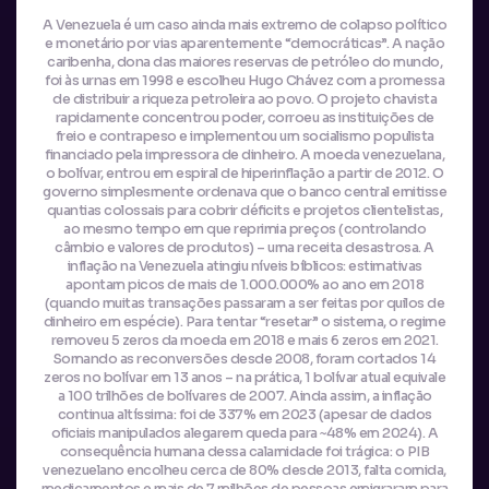
A Venezuela é um caso ainda mais extremo de colapso político
e monetário por vias aparentemente “democráticas”. A nação
caribenha, dona das maiores reservas de petróleo do mundo,
foi às urnas em 1998 e escolheu Hugo Chávez com a promessa
de distribuir a riqueza petroleira ao povo. O projeto chavista
rapidamente concentrou poder, corroeu as instituições de
freio e contrapeso e implementou um socialismo populista
financiado pela impressora de dinheiro. A moeda venezuelana,
o bolívar, entrou em espiral de hiperinflação a partir de 2012. O
governo simplesmente ordenava que o banco central emitisse
quantias colossais para cobrir déficits e projetos clientelistas,
ao mesmo tempo em que reprimia preços (controlando
câmbio e valores de produtos) – uma receita desastrosa. A
inflação na Venezuela atingiu níveis bíblicos: estimativas
apontam picos de mais de 1.000.000% ao ano em 2018
(quando muitas transações passaram a ser feitas por quilos de
dinheiro em espécie). Para tentar “resetar” o sistema, o regime
removeu 5 zeros da moeda em 2018 e mais 6 zeros em 2021.
Somando as reconversões desde 2008, foram cortados 14
zeros no bolívar em 13 anos – na prática, 1 bolívar atual equivale
a 100 trilhões de bolívares de 2007. Ainda assim, a inflação
continua altíssima: foi de 337% em 2023 (apesar de dados
oficiais manipulados alegarem queda para ~48% em 2024). A
consequência humana dessa calamidade foi trágica: o PIB
venezuelano encolheu cerca de 80% desde 2013, falta comida,
medicamentos e mais de 7 milhões de pessoas emigraram para