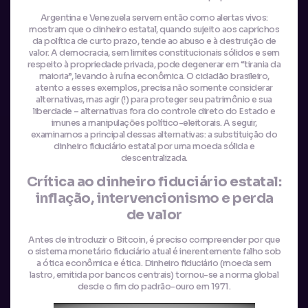
Argentina e Venezuela servem então como alertas vivos:
mostram que o dinheiro estatal, quando sujeito aos caprichos
da política de curto prazo, tende ao abuso e à destruição de
valor. A democracia, sem limites constitucionais sólidos e sem
respeito à propriedade privada, pode degenerar em “tirania da
maioria”, levando à ruína econômica. O cidadão brasileiro,
atento a esses exemplos, precisa não somente considerar
alternativas, mas agir (!) para proteger seu patrimônio e sua
liberdade – alternativas fora do controle direto do Estado e
imunes a manipulações político-eleitorais. A seguir,
examinamos a principal dessas alternativas: a substituição do
dinheiro fiduciário estatal por uma moeda sólida e
descentralizada.
Crítica ao dinheiro fiduciário estatal:
inflação, intervencionismo e perda
de valor
Antes de introduzir o Bitcoin, é preciso compreender por que
o sistema monetário fiduciário atual é inerentemente falho sob
a ótica econômica e ética. Dinheiro fiduciário (moeda sem
lastro, emitida por bancos centrais) tornou-se a norma global
desde o fim do padrão-ouro em 1971.