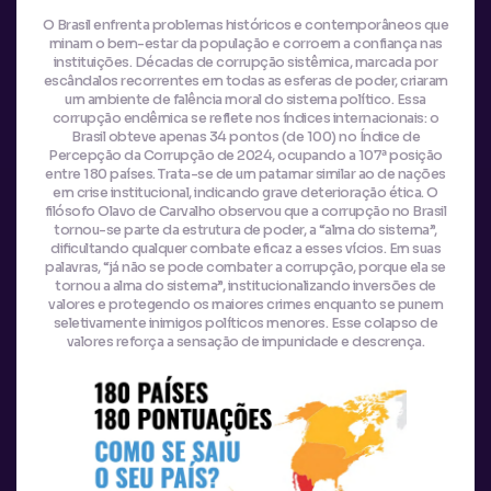
O Brasil enfrenta problemas históricos e contemporâneos que
minam o bem-estar da população e corroem a confiança nas
instituições. Décadas de corrupção sistêmica, marcada por
escândalos recorrentes em todas as esferas de poder, criaram
um ambiente de falência moral do sistema político. Essa
corrupção endêmica se reflete nos índices internacionais: o
Brasil obteve apenas 34 pontos (de 100) no Índice de
Percepção da Corrupção de 2024, ocupando a 107ª posição
entre 180 países. Trata-se de um patamar similar ao de nações
em crise institucional, indicando grave deterioração ética. O
filósofo Olavo de Carvalho observou que a corrupção no Brasil
tornou-se parte da estrutura de poder, a “alma do sistema”,
dificultando qualquer combate eficaz a esses vícios. Em suas
palavras, “já não se pode combater a corrupção, porque ela se
tornou a alma do sistema”, institucionalizando inversões de
valores e protegendo os maiores crimes enquanto se punem
seletivamente inimigos políticos menores. Esse colapso de
valores reforça a sensação de impunidade e descrença.