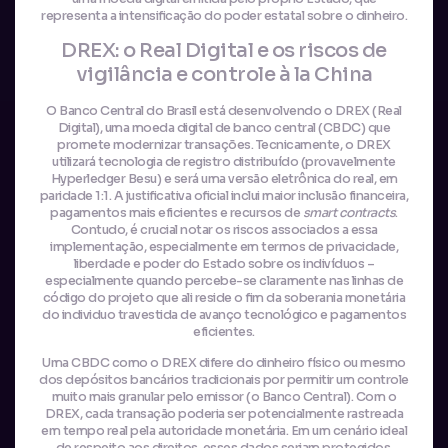
representa a intensificação do poder estatal sobre o dinheiro.
DREX: o Real Digital e os riscos de
vigilância e controle à la China
O Banco Central do Brasil está desenvolvendo o DREX (Real
Digital), uma moeda digital de banco central (CBDC) que
promete modernizar transações. Tecnicamente, o DREX
utilizará tecnologia de registro distribuído (provavelmente
Hyperledger Besu) e será uma versão eletrônica do real, em
paridade 1:1. A justificativa oficial inclui maior inclusão financeira,
pagamentos mais eficientes e recursos de
smart contracts
.
Contudo, é crucial notar os riscos associados a essa
implementação, especialmente em termos de privacidade,
liberdade e poder do Estado sobre os indivíduos –
especialmente quando percebe-se claramente nas linhas de
código do projeto que ali reside o fim da soberania monetária
do individuo travestida de avanço tecnológico e pagamentos
eficientes.
Uma CBDC como o DREX difere do dinheiro físico ou mesmo
dos depósitos bancários tradicionais por permitir um controle
muito mais granular pelo emissor (o Banco Central). Com o
DREX, cada transação poderia ser potencialmente rastreada
em tempo real pela autoridade monetária. Em um cenário ideal