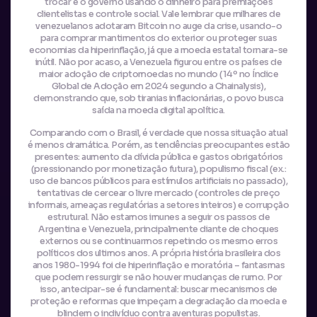
trocar e o governo usando o dinheiro para premiações
clientelistas e controle social. Vale lembrar que milhares de
venezuelanos adotaram Bitcoin no auge da crise, usando-o
para comprar mantimentos do exterior ou proteger suas
economias da hiperinflação, já que a moeda estatal tornara-se
inútil. Não por acaso, a Venezuela figurou entre os países de
maior adoção de criptomoedas no mundo (14º no Índice
Global de Adoção em 2024 segundo a Chainalysis),
demonstrando que, sob tiranias inflacionárias, o povo busca
saída na moeda digital apolítica.
Comparando com o Brasil, é verdade que nossa situação atual
é menos dramática. Porém, as tendências preocupantes estão
presentes: aumento da dívida pública e gastos obrigatórios
(pressionando por monetização futura), populismo fiscal (ex.:
uso de bancos públicos para estímulos artificiais no passado),
tentativas de cercear o livre mercado (controles de preço
informais, ameaças regulatórias a setores inteiros) e corrupção
estrutural. Não estamos imunes a seguir os passos de
Argentina e Venezuela, principalmente diante de choques
externos ou se continuarmos repetindo os mesmo erros
políticos dos ultimos anos. A própria história brasileira dos
anos 1980-1994 foi de hiperinflação e moratória – fantasmas
que podem ressurgir se não houver mudanças de rumo. Por
isso, antecipar-se é fundamental: buscar mecanismos de
proteção e reformas que impeçam a degradação da moeda e
blindem o indivíduo contra aventuras populistas.