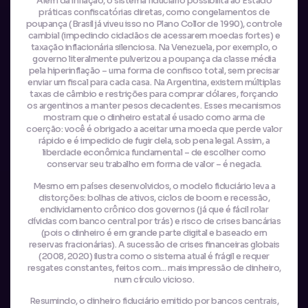
Além da inflação, o sistema fiduciário possibilita ao Estado
práticas confiscatórias diretas, como congelamentos de
poupança (Brasil já viveu isso no Plano Collor de 1990), controle
cambial (impedindo cidadãos de acessarem moedas fortes) e
taxação inflacionária silenciosa. Na Venezuela, por exemplo, o
governo literalmente pulverizou a poupança da classe média
pela hiperinflação – uma forma de confisco total, sem precisar
enviar um fiscal para cada casa. Na Argentina, existem múltiplas
taxas de câmbio e restrições para comprar dólares, forçando
os argentinos a manter pesos decadentes. Esses mecanismos
mostram que o dinheiro estatal é usado como arma de
coerção: você é obrigado a aceitar uma moeda que perde valor
rápido e é impedido de fugir dela, sob pena legal. Assim, a
liberdade econômica fundamental – de escolher como
conservar seu trabalho em forma de valor – é negada.
Mesmo em países desenvolvidos, o modelo fiduciário leva a
distorções: bolhas de ativos, ciclos de boom e recessão,
endividamento crônico dos governos (já que é fácil rolar
dívidas com banco central por trás) e risco de crises bancárias
(pois o dinheiro é em grande parte digital e baseado em
reservas fracionárias). A sucessão de crises financeiras globais
(2008, 2020) ilustra como o sistema atual é frágil e requer
resgates constantes, feitos com… mais impressão de dinheiro,
num círculo vicioso.
Resumindo, o dinheiro fiduciário emitido por bancos centrais,