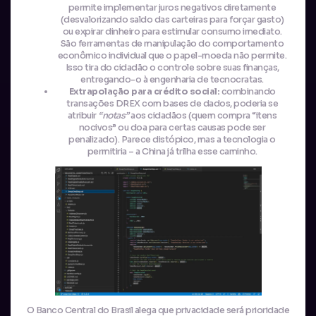
permite implementar juros negativos diretamente
(desvalorizando saldo das carteiras para forçar gasto)
ou expirar dinheiro para estimular consumo imediato.
São ferramentas de manipulação do comportamento
econômico individual que o papel-moeda não permite.
Isso tira do cidadão o controle sobre suas finanças,
entregando-o à engenharia de tecnocratas.
Extrapolação para crédito social:
combinando
transações DREX com bases de dados, poderia se
atribuir
“notas”
aos cidadãos (quem compra “itens
nocivos” ou doa para certas causas pode ser
penalizado). Parece distópico, mas a tecnologia o
permitiria – a China já trilha esse caminho.
O Banco Central do Brasil alega que privacidade será prioridade