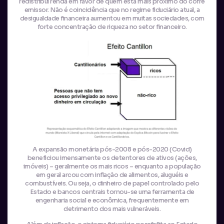
redistribui renda em favor de quem está mais próximo do cofre
emissor. Não é coincidência que no regime fiduciário atual, a
desigualdade financeira aumentou em muitas sociedades, com
forte concentração de riqueza no setor financeiro.
A expansão monetária pós-2008 e pós-2020 (Covid)
beneficiou imensamente os detentores de ativos (ações,
imóveis) – geralmente os mais ricos – enquanto a população
em geral arcou com inflação de alimentos, aluguéis e
combustíveis. Ou seja, o dinheiro de papel controlado pelo
Estado e bancos centrais tornou-se uma ferramenta de
engenharia social e econômica, frequentemente em
detrimento dos mais vulneráveis.