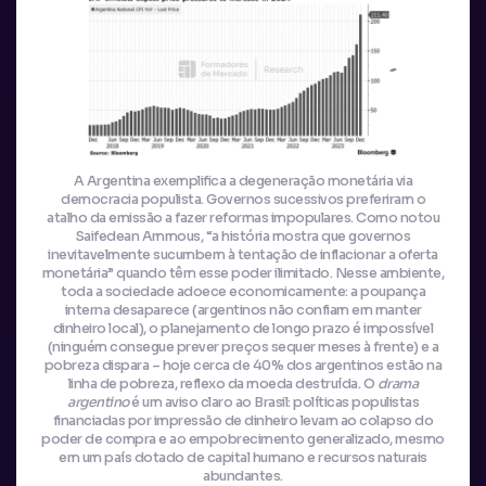
A Argentina exemplifica a degeneração monetária via
democracia populista. Governos sucessivos preferiram o
atalho da emissão a fazer reformas impopulares. Como notou
Saifedean Ammous, “a história mostra que governos
inevitavelmente sucumbem à tentação de inflacionar a oferta
monetária” quando têm esse poder ilimitado. Nesse ambiente,
toda a sociedade adoece economicamente: a poupança
interna desaparece (argentinos não confiam em manter
dinheiro local), o planejamento de longo prazo é impossível
(ninguém consegue prever preços sequer meses à frente) e a
pobreza dispara – hoje cerca de 40% dos argentinos estão na
linha de pobreza, reflexo da moeda destruída. O
drama
argentino
é um aviso claro ao Brasil: políticas populistas
financiadas por impressão de dinheiro levam ao colapso do
poder de compra e ao empobrecimento generalizado, mesmo
em um país dotado de capital humano e recursos naturais
abundantes.