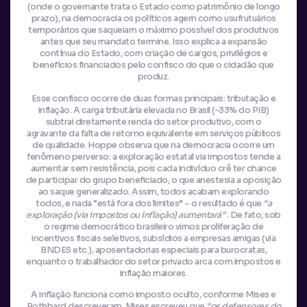
(onde o governante trata o Estado como patrimônio de longo
prazo), na democracia os políticos agem como usufrutuários
temporários que saqueiam o máximo possível dos produtivos
antes que seu mandato termine. Isso explica a expansão
contínua do Estado, com criação de cargos, privilégios e
benefícios financiados pelo confisco do que o cidadão que
produz.
Esse confisco ocorre de duas formas principais: tributação e
inflação. A carga tributária elevada no Brasil (~33% do PIB)
subtrai diretamente renda do setor produtivo, com o
agravante da falta de retorno equivalente em serviços públicos
de qualidade. Hoppe observa que na democracia ocorre um
fenômeno perverso: a exploração estatal via impostos tende a
aumentar sem resistência, pois cada indivíduo crê ter chance
de participar do grupo beneficiado, o que anestesia a oposição
ao saque generalizado. Assim, todos acabam explorando
todos, e nada “está fora dos limites” – o resultado é que
“a
exploração (via impostos ou inflação) aumentará”
. De fato, sob
o regime democrático brasileiro vimos proliferação de
incentivos fiscais seletivos, subsídios a empresas amigas (via
BNDES etc.), aposentadorias especiais para burocratas,
enquanto o trabalhador do setor privado arca com impostos e
inflação maiores.
A inflação funciona como imposto oculto, conforme Mises e
Rothbard descreveram. Mises escreveu que
“os defensores do