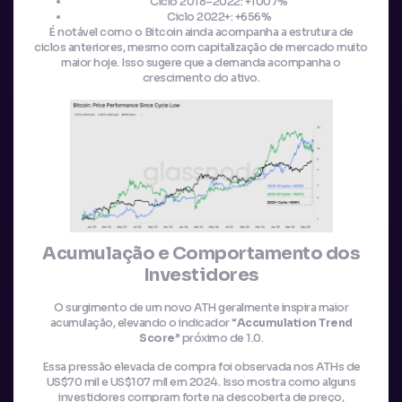
Ciclo 2018–2022: +1007%
Ciclo 2022+: +656%
É notável como o Bitcoin ainda acompanha a estrutura de
ciclos anteriores, mesmo com capitalização de mercado muito
maior hoje. Isso sugere que a demanda acompanha o
crescimento do ativo.
Acumulação e Comportamento dos
Investidores
O surgimento de um novo ATH geralmente inspira maior
acumulação, elevando o indicador “
Accumulation Trend
Score
” próximo de 1.0.
Essa pressão elevada de compra foi observada nos ATHs de
US$70 mil e US$107 mil em 2024. Isso mostra como alguns
investidores compram forte na descoberta de preço,