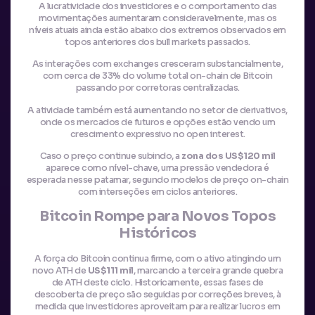
A lucratividade dos investidores e o comportamento das
movimentações aumentaram consideravelmente, mas os
níveis atuais ainda estão abaixo dos extremos observados em
topos anteriores dos bull markets passados.
As interações com exchanges cresceram substancialmente,
com cerca de 33% do volume total on-chain de Bitcoin
passando por corretoras centralizadas.
A atividade também está aumentando no setor de derivativos,
onde os mercados de futuros e opções estão vendo um
crescimento expressivo no open interest.
Caso o preço continue subindo, a
zona dos US$120 mil
aparece como nível-chave, uma pressão vendedora é
esperada nesse patamar, segundo modelos de preço on-chain
com interseções em ciclos anteriores.
Bitcoin Rompe para Novos Topos
Históricos
A força do Bitcoin continua firme, com o ativo atingindo um
novo ATH de
US$111 mil
, marcando a terceira grande quebra
de ATH deste ciclo. Historicamente, essas fases de
descoberta de preço são seguidas por correções breves, à
medida que investidores aproveitam para realizar lucros em