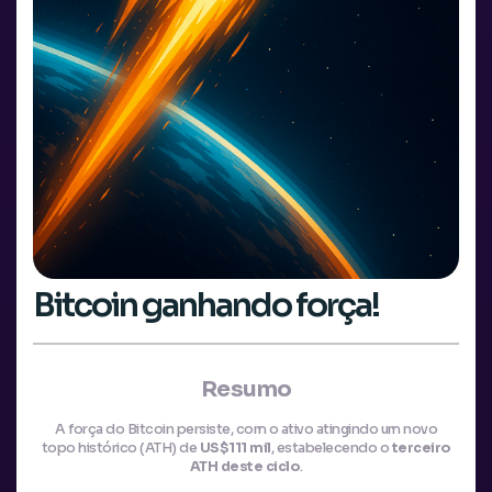
Bitcoin ganhando força!
Resumo
A força do Bitcoin persiste, com o ativo atingindo um novo
topo histórico (ATH) de
US$111 mil
, estabelecendo o
terceiro
ATH deste ciclo
.