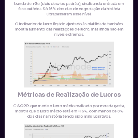
banda de
+2σ
(dois desvios padrão), sinalizando entrada em
fase eufórica. Só 16% dos dias de negociação da história
ultrapassaram esse nível.
O indicador de lucro líquido ajustado à volatilidade também
mostra aumento das realizações de lucro, mas ainda não em
níveis extremos.
Métricas de Realização de Lucros
O
SOPR
, que mede o lucro médio realizado por moeda gasta,
mostra que o lucro médio está em +16%, com menos de 8%
dos dias na história tendo sido mais lucrativos.