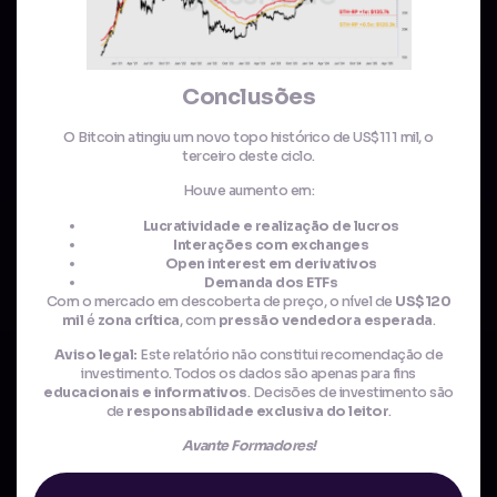
Conclusões
O Bitcoin atingiu um novo topo histórico de US$111 mil, o
terceiro deste ciclo.
Houve aumento em:
Lucratividade e realização de lucros
Interações com exchanges
Open interest em derivativos
Demanda dos ETFs
Com o mercado em descoberta de preço, o nível de
US$120
mil
é
zona crítica
, com
pressão vendedora esperada
.
Aviso legal:
Este relatório não constitui recomendação de
investimento. Todos os dados são apenas para fins
educacionais e informativos
. Decisões de investimento são
de
responsabilidade exclusiva do leitor
.
Avante Formadores!