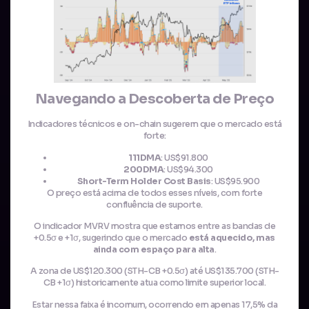
Navegando a Descoberta de Preço
Indicadores técnicos e on-chain sugerem que o mercado está
forte:
111DMA
: US$91.800
200DMA
: US$94.300
Short-Term Holder Cost Basis
: US$95.900
O preço está acima de todos esses níveis, com forte
confluência de suporte.
O indicador MVRV mostra que estamos entre as bandas de
+0.5σ e +1σ, sugerindo que o mercado
está aquecido, mas
ainda com espaço para alta
.
A zona de US$120.300 (STH-CB +0.5σ) até US$135.700 (STH-
CB +1σ) historicamente atua como limite superior local.
Estar nessa faixa é incomum, ocorrendo em apenas 17,5% da