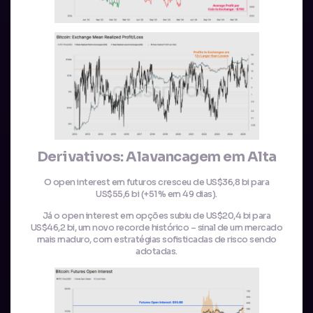
Derivativos: Alavancagem em Alta
O open interest em futuros cresceu de US$36,8 bi para
US$55,6 bi (+51% em 49 dias).
Já o open interest em opções subiu de US$20,4 bi para
US$46,2 bi, um novo recorde histórico – sinal de um mercado
mais maduro, com estratégias sofisticadas de risco sendo
adotadas.