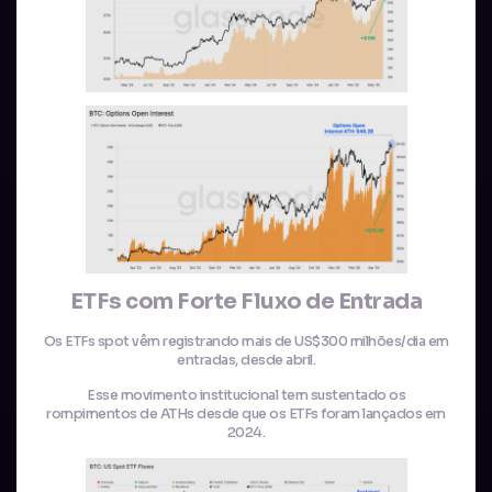
ETFs com Forte Fluxo de Entrada
Os ETFs spot vêm registrando mais de US$300 milhões/dia em
entradas, desde abril.
Esse movimento institucional tem sustentado os
rompimentos de ATHs desde que os ETFs foram lançados em
2024.