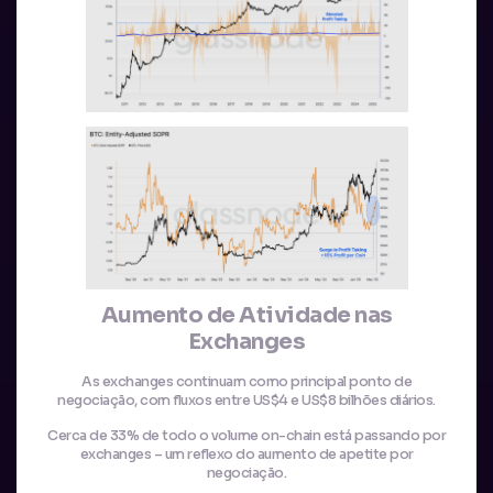
Aumento de Atividade nas
Exchanges
As exchanges continuam como principal ponto de
negociação, com fluxos entre US$4 e US$8 bilhões diários.
Cerca de 33% de todo o volume on-chain está passando por
exchanges – um reflexo do aumento de apetite por
negociação.