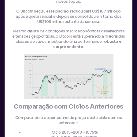
novos topos.
O Bitcoin seguiu esse padrão: recuou para US$107 mil logo
após a quebra inicial, e depois se consolidou em torno dos
US$108 mil no restante da semana.
Mesmo diante de condições macroeconômicas desafiadoras
e tensões geopolíticas, o Bitcoin está superando a maioria das
classes de ativos, mostrando uma performance
robusta e
surpreendente
.
Comparação com Ciclos Anteriores
Comparando o desempenho de preço deste ciclo com os
anteriores:
Ciclo 2015–2018: +1076%