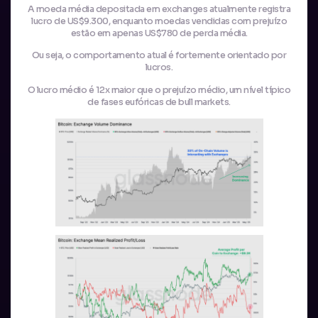
A moeda média depositada em exchanges atualmente registra
lucro de US$9.300, enquanto moedas vendidas com prejuízo
estão em apenas US$780 de perda média.
Ou seja, o comportamento atual é fortemente orientado por
lucros.
O lucro médio é 12x maior que o prejuízo médio, um nível típico
de fases eufóricas de bull markets.