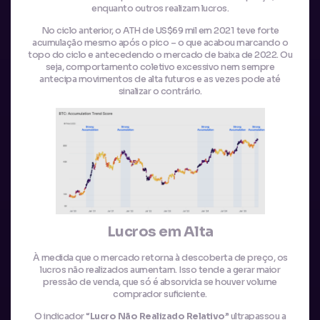
enquanto outros realizam lucros.
No ciclo anterior, o ATH de US$69 mil em 2021 teve forte
acumulação mesmo após o pico – o que acabou marcando o
topo do ciclo e antecedendo o mercado de baixa de 2022. Ou
seja, comportamento coletivo excessivo nem sempre
antecipa movimentos de alta futuros e as vezes pode até
sinalizar o contrário.
Lucros em Alta
À medida que o mercado retorna à descoberta de preço, os
lucros não realizados aumentam. Isso tende a gerar maior
pressão de venda, que só é absorvida se houver volume
comprador suficiente.
O indicador “
Lucro Não Realizado Relativo
” ultrapassou a