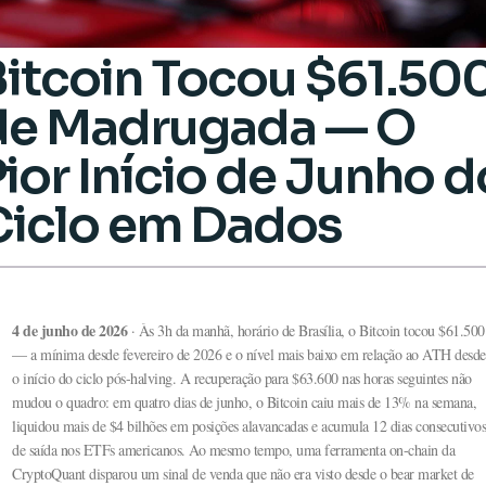
Bitcoin Tocou $61.50
de Madrugada — O
ior Início de Junho d
Ciclo em Dados
4 de junho de 2026
· Às 3h da manhã, horário de Brasília, o Bitcoin tocou $61.500
— a mínima desde fevereiro de 2026 e o nível mais baixo em relação ao ATH desde
o início do ciclo pós-halving. A recuperação para $63.600 nas horas seguintes não
mudou o quadro: em quatro dias de junho, o Bitcoin caiu mais de 13% na semana,
liquidou mais de $4 bilhões em posições alavancadas e acumula 12 dias consecutivos
de saída nos ETFs americanos. Ao mesmo tempo, uma ferramenta on-chain da
CryptoQuant disparou um sinal de venda que não era visto desde o bear market de