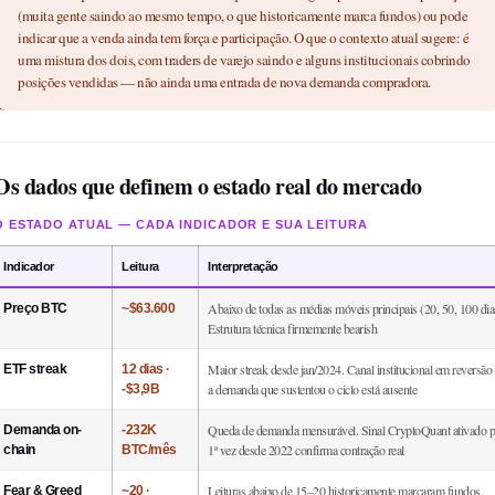
(muita gente saindo ao mesmo tempo, o que historicamente marca fundos) ou pode
indicar que a venda ainda tem força e participação. O que o contexto atual sugere: é
uma mistura dos dois, com traders de varejo saindo e alguns institucionais cobrindo
posições vendidas — não ainda uma entrada de nova demanda compradora.
Os dados que definem o estado real do mercado
O ESTADO ATUAL — CADA INDICADOR E SUA LEITURA
Indicador
Leitura
Interpretação
Abaixo de todas as médias móveis principais (20, 50, 100 dia
Preço BTC
~$63.600
Estrutura técnica firmemente bearish
Maior streak desde jan/2024. Canal institucional em reversã
ETF streak
12 dias ·
a demanda que sustentou o ciclo está ausente
-$3,9B
Queda de demanda mensurável. Sinal CryptoQuant ativado p
Demanda on-
-232K
1ª vez desde 2022 confirma contração real
chain
BTC/mês
Leituras abaixo de 15–20 historicamente marcaram fundos.
Fear & Greed
~20 ·