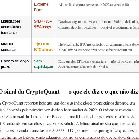
Ainda não chegou ao extremo de 2022 (abaixo de 10)
Extreme
Fear
Desalavancagem massiva em andamento. Volume de liquida
Liquidações
$4B+ · 85–
diminuiu de ontem para hoje — possível esgotamento próxi
acumuladas
95% longs
(semana)
Historicamente, BTC nunca fechou uma semana inteira abaix
MM100
~$81.830 ·
MM100w. Manter esse nível como referência estrutural
semanas
BTC abaixo
Estrutura dos LT holders se mantém — não há venda em pân
Holders de longo
Sem
de quem acumula há mais de 155 dias
prazo
capitulação
O sinal da CryptoQuant — o que ele diz e o que não diz
 CryptoQuant reportou hoje que um dos seus indicadores proprietários disparou um
inal de venda pela primeira vez desde o bear market de 2022. O indicador rastreia a
ariação mensal da demanda por Bitcoin — medida pela diferença entre o volume de
TC entrando em carteiras ativas versus saindo. A leitura atual mostra que a demanda
íquida está caindo a uma taxa de 232.000 BTC por mês — o que significa que, mês a
ês, há menos Bitcoin sendo adquirido por novos compradores do que sendo distribuíd