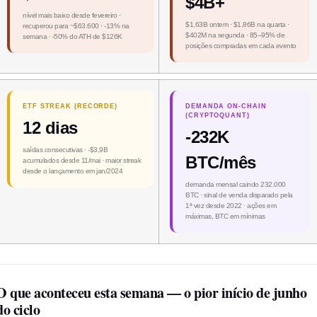
$4B+
nível mais baixo desde fevereiro ·
$1,63B ontem · $1,86B na quarta ·
recuperou para ~$63.600 · -13% na
$402M na segunda · 85–95% de
semana · -50% do ATH de $126K
posições compradas em cada evento
ETF STREAK (RECORDE)
DEMANDA ON-CHAIN
(CRYPTOQUANT)
12 dias
-232K
saídas consecutivas · -$3,9B
BTC/mês
acumulados desde 11/mai · maior streak
desde o lançamento em jan/2024
demanda mensal caindo 232.000
BTC · sinal de venda disparado pela
1ª vez desde 2022 · ações em
máximas, BTC em mínimas
O que aconteceu esta semana — o pior início de junho
do ciclo