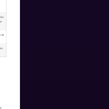
ções
mo
o da
ico
o