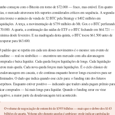
unho começou com o Bitcoin em torno de $72.000 — fraco, mas estável. Em quatro
ias, o mercado atravessou três suportes considerados críticos em sequência. A segunda-
eira trouxe o anúncio da venda de 32 BTC pela Strategy e $402 milhões em
iquidações. A terça, a movimentação de $739 milhões do Mt. Gox e o BTC perfurand
70.000. A quarta, a continuação das saídas de ETF e o BTC fechando em $64.721 —
ínima desde fevereiro. E na madrugada desta quinta, o BTC tocou $61.500 antes de
ecuperar para $63.600.
 padrão que se repetiu em cada um desses movimentos é o mesmo: um evento de
eadline — real ou simbólico — encontrou um mercado com alta alavancagem
omprada e baixa liquidez. Cada queda forçou liquidações de longs. Cada liquidação
erou mais queda. Cada nova queda forçou mais liquidações. É o ciclo clássico de
esalavancagem em cascata, e ele continua enquanto houver longs excessivos para ser
liminados. O dado que indica quando esse ciclo para: o funding rate dos futuros
erpétuos. Enquanto estiver positivo — indicando que traders ainda pagam prêmio para
icar comprados — há mais longs para liquidar. Quando o funding zerar ou virar
egativo, a maior parte da desalavancagem terá acontecido.
O volume de negociação de ontem foi de $393 bilhões — mais que o dobro dos $143
bilhões de quarta. Volume alto durante quedas é ambíguo: pode indicar capitulação