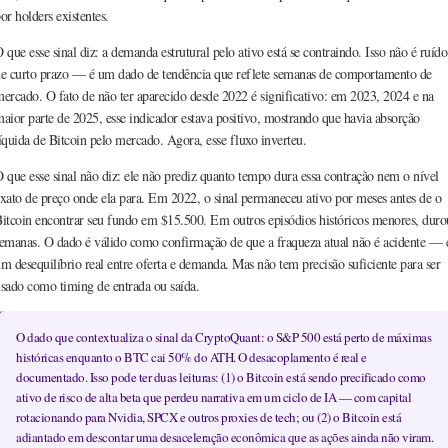
or holders existentes.
 que esse sinal diz: a demanda estrutural pelo ativo está se contraindo. Isso não é ruído
e curto prazo — é um dado de tendência que reflete semanas de comportamento de
ercado. O fato de não ter aparecido desde 2022 é significativo: em 2023, 2024 e na
aior parte de 2025, esse indicador estava positivo, mostrando que havia absorção
íquida de Bitcoin pelo mercado. Agora, esse fluxo inverteu.
 que esse sinal não diz: ele não prediz quanto tempo dura essa contração nem o nível
xato de preço onde ela para. Em 2022, o sinal permaneceu ativo por meses antes de o
itcoin encontrar seu fundo em $15.500. Em outros episódios históricos menores, duro
emanas. O dado é válido como confirmação de que a fraqueza atual não é acidente — 
m desequilíbrio real entre oferta e demanda. Mas não tem precisão suficiente para ser
sado como timing de entrada ou saída.
O dado que contextualiza o sinal da CryptoQuant: o S&P 500 está perto de máximas
históricas enquanto o BTC cai 50% do ATH. O desacoplamento é real e
documentado. Isso pode ter duas leituras: (1) o Bitcoin está sendo precificado como
ativo de risco de alta beta que perdeu narrativa em um ciclo de IA — com capital
rotacionando para Nvidia, SPCX e outros proxies de tech; ou (2) o Bitcoin está
adiantado em descontar uma desaceleração econômica que as ações ainda não viram.