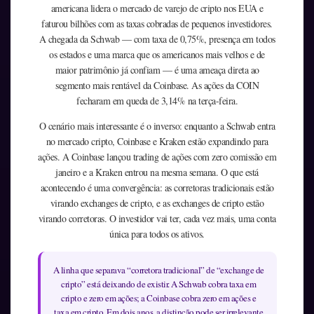
americana lidera o mercado de varejo de cripto nos EUA e
faturou bilhões com as taxas cobradas de pequenos investidores.
A chegada da Schwab — com taxa de 0,75%, presença em todos
os estados e uma marca que os americanos mais velhos e de
maior patrimônio já confiam — é uma ameaça direta ao
segmento mais rentável da Coinbase. As ações da COIN
fecharam em queda de 3,14% na terça-feira.
O cenário mais interessante é o inverso: enquanto a Schwab entra
no mercado cripto, Coinbase e Kraken estão expandindo para
ações. A Coinbase lançou trading de ações com zero comissão em
janeiro e a Kraken entrou na mesma semana. O que está
acontecendo é uma convergência: as corretoras tradicionais estão
virando exchanges de cripto, e as exchanges de cripto estão
virando corretoras. O investidor vai ter, cada vez mais, uma conta
única para todos os ativos.
A linha que separava “corretora tradicional” de “exchange de
cripto” está deixando de existir. A Schwab cobra taxa em
cripto e zero em ações; a Coinbase cobra zero em ações e
taxa em cripto. Em dois anos, a distinção pode ser irrelevante