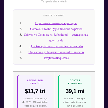
Tempo de leitura: ~6 min
NESTE ARTIGO
O que aconteceu — e por que agora
Como o Schwab Crypto funciona na prática
Schwab vs. Coinbase vs. Robinhood — quem ganha e
quem perde
Quanto capital novo pode entrar no mercado
O que isso significa para o investidor brasileiro
Perguntas frequentes
ATIVOS SOB
CONTAS
GESTÃO
ELEGÍVEIS
$11,7 tri
39,1 mi
Charles Schwab · março
contas de corretagem
de 2026 · 110x o total de
ativas · rollout faseado ·
todos os ETFs de BTC
NY e Louisiana