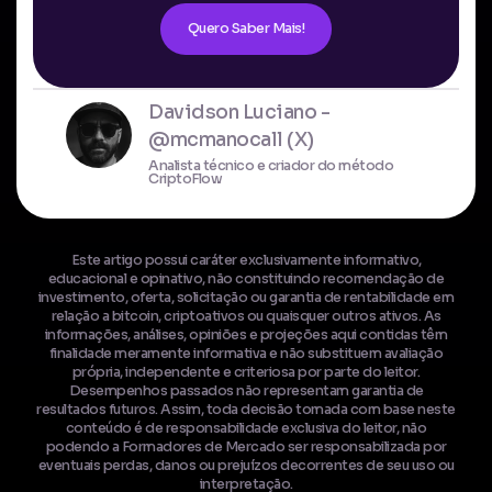
Quero Saber Mais!
Davidson Luciano -
@mcmanocall (X)
Analista técnico e criador do método
CriptoFlow
Este artigo possui caráter exclusivamente informativo,
educacional e opinativo, não constituindo recomendação de
investimento, oferta, solicitação ou garantia de rentabilidade em
relação a bitcoin, criptoativos ou quaisquer outros ativos. As
informações, análises, opiniões e projeções aqui contidas têm
finalidade meramente informativa e não substituem avaliação
própria, independente e criteriosa por parte do leitor.
Desempenhos passados não representam garantia de
resultados futuros. Assim, toda decisão tomada com base neste
conteúdo é de responsabilidade exclusiva do leitor, não
podendo a Formadores de Mercado ser responsabilizada por
eventuais perdas, danos ou prejuízos decorrentes de seu uso ou
interpretação.