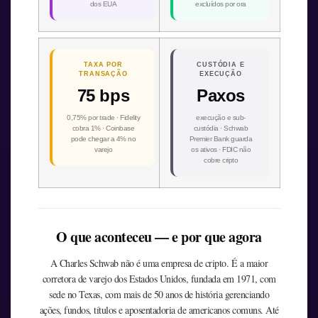
dos EUA
excluídos por ora
TAXA POR
CUSTÓDIA E
TRANSAÇÃO
EXECUÇÃO
75 bps
Paxos
0,75% por trade · Fidelity
execução e sub-
cobra 1% · Coinbase
custódia · Schwab
pode chegar a 4% no
Premier Bank guarda
varejo
os ativos · FDIC não
cobre cripto
O que aconteceu — e por que agora
A Charles Schwab não é uma empresa de cripto. É a maior
corretora de varejo dos Estados Unidos, fundada em 1971, com
sede no Texas, com mais de 50 anos de história gerenciando
ações, fundos, títulos e aposentadoria de americanos comuns. Até