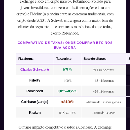
exchange e foco em cripto nativo), Robinhood (voltado para
jovens investidores, com zero comissão em ações e taxa em
cripto) e Fidelity (a pioneira entre as corretoras tradicionais, com
cripto desde 2023). A Schwab entra agora com a maior base de
clientes do segmento — e com taxas mais baixas do que todos,
exceto Robinhood.
COMPARATIVO DE TAXAS: ONDE COMPRAR BTC NOS
EUA AGORA
Plataforma
Taxa cripto
Base de clientes
S
0,75%
39,1 mi de contas
Charles Schwab ★
1,00%
~45 mi de contas
Fidelity
0,03%–0,95%
~24 mi de contas
Robinhood
até 4,00%
~100 mi de usuários globais
Coinbase (varejo)
0,25%–1,5%
~10 mi de usuários
Kraken
O maior impacto competitivo é sobre a Coinbase. A exchange