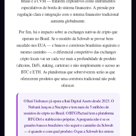
Brasil e a CVM — tratarem criptoativos como instrumentos
especulativos de borda do sistema financeiro. A pressão por
regulação clara e integração com o sistema financeiro tradicional
aumenta globalmente.
Por fim, há o impacto sobre as exchanges nativas de cripto que
operam no Brasil. Se o modelo da Schwab se provar bem-
sucedido nos EUA — e bancos e corretoras brasileiras seguirem o
mesmo caminho —, o diferencial competitivo das exchanges
cripto locais vai ser cada vez mais a profundidade de produto
(altcoins, DeFi, staking, carteiras) e não simplesmente o acesso ao
BTC e ETH. As plataformas que sobreviverem serão as que
oferecerem produtos que uma corretora tradicional não pode
oferecer.
O Itaú Unibanco já opera a Itaú Digital Assets desde 2023. O
Nubank lançou a Nucripto e tem mais de 5 milhões de
usuários de cripto no Brasil. O BTG Pactual tem a plataforma
BTG Dol e stablecoins próprias. A pergunta não é se os
grandes bancos brasileiros vão seguir o caminho da Schwab
— é quando e com qual produto. O que a Schwab fez ontem