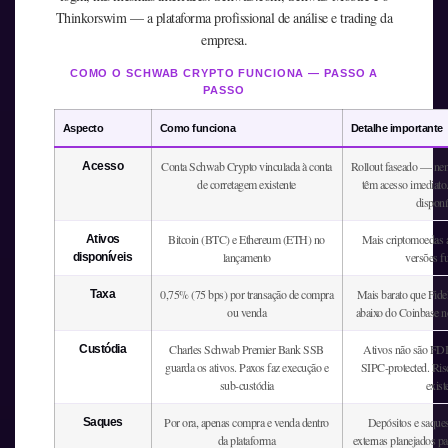
Thinkorswim — a plataforma profissional de análise e trading da
empresa.
COMO O SCHWAB CRYPTO FUNCIONA — PASSO A
PASSO
Aspecto
Como funciona
Detalhe importante
Conta Schwab Crypto vinculada à conta
Rollout faseado — nem
Acesso
de corretagem existente
têm acesso imediato.
disponí
Bitcoin (BTC) e Ethereum (ETH) no
Mais criptomoedas 
Ativos
lançamento
versões f
disponíveis
0,75% (75 bps) por transação de compra
Mais barato que Fide
Taxa
ou venda
abaixo do Coinbase n
Charles Schwab Premier Bank SSB
Ativos não são FD
Custódia
guarda os ativos. Paxos faz execução e
SIPC-protected. Risc
sub-custódia
exist
Por ora, apenas compra e venda dentro
Depósitos e saques
Saques
da plataforma
externas planejados pa