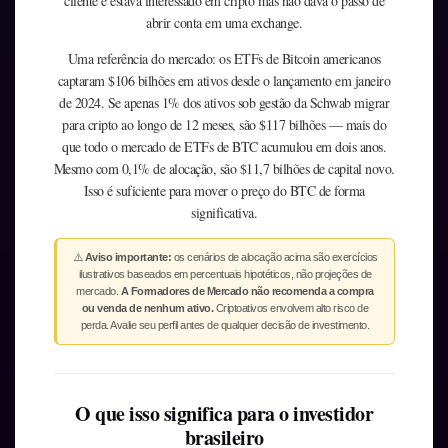
cliente e estava interessado em cripto mas não dava o passo de
abrir conta em uma exchange.
Uma referência do mercado: os ETFs de Bitcoin americanos
captaram $106 bilhões em ativos desde o lançamento em janeiro
de 2024. Se apenas 1% dos ativos sob gestão da Schwab migrar
para cripto ao longo de 12 meses, são $117 bilhões — mais do
que todo o mercado de ETFs de BTC acumulou em dois anos.
Mesmo com 0,1% de alocação, são $11,7 bilhões de capital novo.
Isso é suficiente para mover o preço do BTC de forma
significativa.
⚠️
Aviso importante:
os cenários de alocação acima são exercícios
ilustrativos baseados em percentuais hipotéticos, não projeções de
mercado.
A Formadores de Mercado não recomenda a compra
ou venda de nenhum ativo.
Criptoativos envolvem alto risco de
perda. Avalie seu perfil antes de qualquer decisão de investimento.
O que isso significa para o investidor
brasileiro