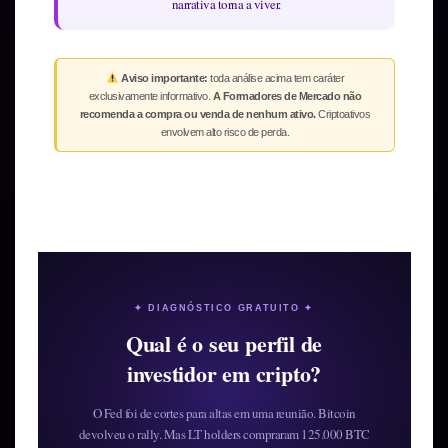
narrativa torna a viver.
Aviso importante:
toda análise acima tem caráter
exclusivamente informativo.
A Formadores de Mercado não
recomenda a compra ou venda de nenhum ativo.
Criptoativos
envolvem alto risco de perda.
✦ DIAGNÓSTICO GRATUITO ✦
Qual é o seu perfil de
investidor em cripto?
O Fed foi de cortes para altas em uma reunião. Bitcoin
devolveu o rally. Mas LT holders compraram 125.000 BTC