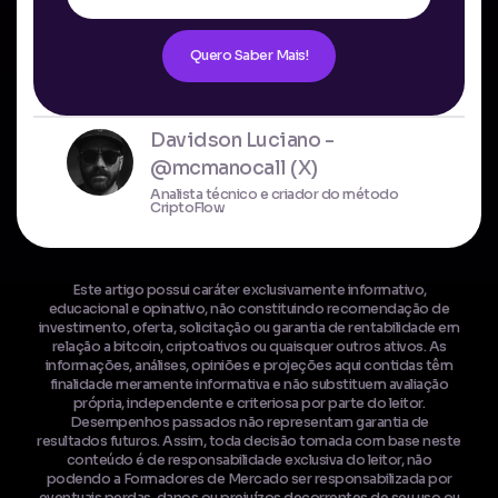
Quero Saber Mais!
Davidson Luciano -
@mcmanocall (X)
Analista técnico e criador do método
CriptoFlow
Este artigo possui caráter exclusivamente informativo,
educacional e opinativo, não constituindo recomendação de
investimento, oferta, solicitação ou garantia de rentabilidade em
relação a bitcoin, criptoativos ou quaisquer outros ativos. As
informações, análises, opiniões e projeções aqui contidas têm
finalidade meramente informativa e não substituem avaliação
própria, independente e criteriosa por parte do leitor.
Desempenhos passados não representam garantia de
resultados futuros. Assim, toda decisão tomada com base neste
conteúdo é de responsabilidade exclusiva do leitor, não
podendo a Formadores de Mercado ser responsabilizada por
eventuais perdas, danos ou prejuízos decorrentes de seu uso ou