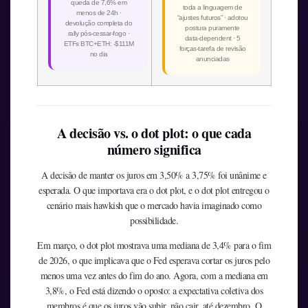
queda de 7,6% em
toda a linguagem de
menos de 24h ·
“ajustes futuros” · adotou
devolução completa do
postura puramente
rally pós-cessar-fogo ·
data-dependent · 5
ETFs BTC+ETH: -$111M
forças-tarefa de revisão
no dia
anunciadas
A decisão vs. o dot plot: o que cada
número significa
A decisão de manter os juros em 3,50% a 3,75% foi unânime e
esperada. O que importava era o dot plot, e o dot plot entregou o
cenário mais hawkish que o mercado havia imaginado como
possibilidade.
Em março, o dot plot mostrava uma mediana de 3,4% para o fim
de 2026, o que implicava que o Fed esperava cortar os juros pelo
menos uma vez antes do fim do ano. Agora, com a mediana em
3,8%, o Fed está dizendo o oposto: a expectativa coletiva dos
membros é que os juros vão subir, não cair, até dezembro. O