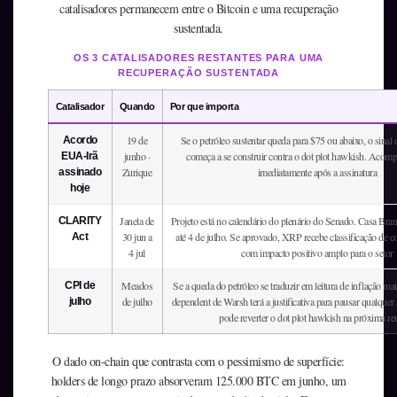
catalisadores permanecem entre o Bitcoin e uma recuperação
sustentada.
OS 3 CATALISADORES RESTANTES PARA UMA
RECUPERAÇÃO SUSTENTADA
Catalisador
Quando
Por que importa
19 de
Se o petróleo sustentar queda para $75 ou abaixo, o sinal 
Acordo
junho ·
começa a se construir contra o dot plot hawkish. Acom
EUA-Irã
Zurique
imediatamente após a assinatura
assinado
hoje
Janela de
Projeto está no calendário do plenário do Senado. Casa Bran
CLARITY
30 jun a
até 4 de julho. Se aprovado, XRP recebe classificação de 
Act
4 jul
com impacto positivo amplo para o setor
Meados
Se a queda do petróleo se traduzir em leitura de inflação mais
CPI de
de julho
dependent de Warsh terá a justificativa para pausar qualquer 
julho
pode reverter o dot plot hawkish na próxima re
O dado on-chain que contrasta com o pessimismo de superfície:
holders de longo prazo absorveram 125.000 BTC em junho, um