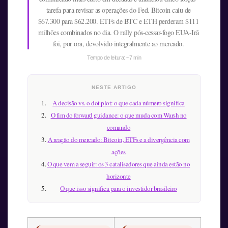
tarefa para revisar as operações do Fed. Bitcoin caiu de
$67.300 para $62.200. ETFs de BTC e ETH perderam $111
milhões combinados no dia. O rally pós-cessar-fogo EUA-Irã
foi, por ora, devolvido integralmente ao mercado.
Tempo de leitura: ~7 min
NESTE ARTIGO
A decisão vs. o dot plot: o que cada número significa
O fim do forward guidance: o que muda com Warsh no
comando
A reação do mercado: Bitcoin, ETFs e a divergência com
ações
O que vem a seguir: os 3 catalisadores que ainda estão no
horizonte
O que isso significa para o investidor brasileiro