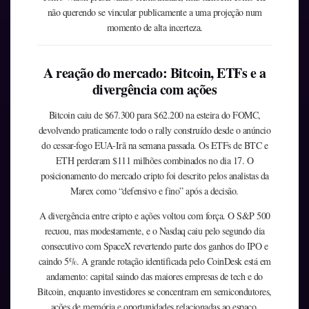
não querendo se vincular publicamente a uma projeção num
momento de alta incerteza.
A reação do mercado: Bitcoin, ETFs e a
divergência com ações
Bitcoin caiu de $67.300 para $62.200 na esteira do FOMC,
devolvendo praticamente todo o rally construído desde o anúncio
do cessar-fogo EUA-Irã na semana passada. Os ETFs de BTC e
ETH perderam $111 milhões combinados no dia 17. O
posicionamento do mercado cripto foi descrito pelos analistas da
Marex como “defensivo e fino” após a decisão.
A divergência entre cripto e ações voltou com força. O S&P 500
recuou, mas modestamente, e o Nasdaq caiu pelo segundo dia
consecutivo com SpaceX revertendo parte dos ganhos do IPO e
caindo 5%. A grande rotação identificada pelo CoinDesk está em
andamento: capital saindo das maiores empresas de tech e do
Bitcoin, enquanto investidores se concentram em semicondutores,
ações de memória e oportunidades relacionadas ao espaço.