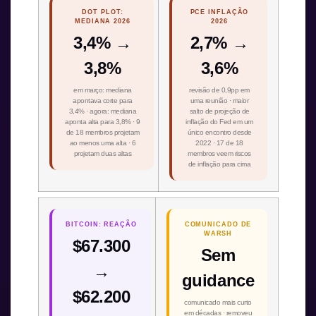
DOT PLOT:
PCE INFLAÇÃO
MEDIANA 2026
2026
3,4% →
2,7% →
3,8%
3,6%
em março: mediana
revisão de 0,9pp em
apontava corte para
uma reunião · maior
3,4% · agora: mediana
salto de projeção de
aponta alta para 3,8% · 9
inflação do Fed em um
de 18 membros projetam
único encontro desde
ao menos uma alta · 6
2022 · 17 de 18
projetam duas altas
membros veem riscos
de inflação para cima
BITCOIN: REAÇÃO
COMUNICADO DE
WARSH
$67.300
Sem
→
guidance
$62.200
comunicado mais curto
em décadas · removeu