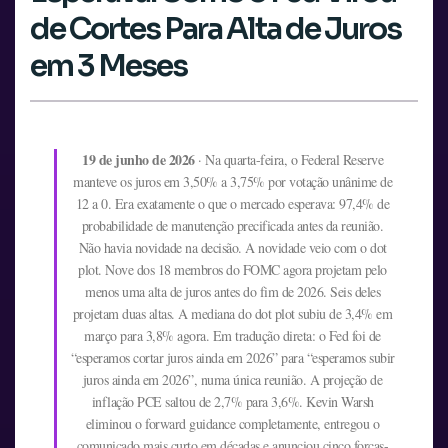
de Cortes Para Alta de Juros
em 3 Meses
19 de junho de 2026
· Na quarta-feira, o Federal Reserve
manteve os juros em 3,50% a 3,75% por votação unânime de
12 a 0. Era exatamente o que o mercado esperava: 97,4% de
probabilidade de manutenção precificada antes da reunião.
Não havia novidade na decisão. A novidade veio com o dot
plot. Nove dos 18 membros do FOMC agora projetam pelo
menos uma alta de juros antes do fim de 2026. Seis deles
projetam duas altas. A mediana do dot plot subiu de 3,4% em
março para 3,8% agora. Em tradução direta: o Fed foi de
“esperamos cortar juros ainda em 2026” para “esperamos subir
juros ainda em 2026”, numa única reunião. A projeção de
inflação PCE saltou de 2,7% para 3,6%. Kevin Warsh
eliminou o forward guidance completamente, entregou o
comunicado mais curto em décadas e anunciou cinco forças-