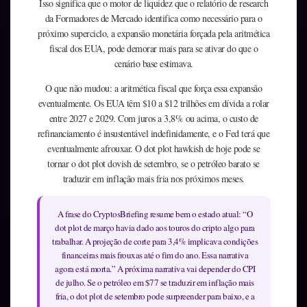
Isso significa que o motor de liquidez que o relatório de research
da Formadores de Mercado identifica como necessário para o
próximo superciclo, a expansão monetária forçada pela aritmética
fiscal dos EUA, pode demorar mais para se ativar do que o
cenário base estimava.
O que não mudou: a aritmética fiscal que força essa expansão
eventualmente. Os EUA têm $10 a $12 trilhões em dívida a rolar
entre 2027 e 2029. Com juros a 3,8% ou acima, o custo de
refinanciamento é insustentável indefinidamente, e o Fed terá que
eventualmente afrouxar. O dot plot hawkish de hoje pode se
tornar o dot plot dovish de setembro, se o petróleo barato se
traduzir em inflação mais fria nos próximos meses.
A frase do CryptosBriefing resume bem o estado atual: “O
dot plot de março havia dado aos touros do cripto algo para
trabalhar. A projeção de corte para 3,4% implicava condições
financeiras mais frouxas até o fim do ano. Essa narrativa
agora está morta.” A próxima narrativa vai depender do CPI
de julho. Se o petróleo em $77 se traduzir em inflação mais
fria, o dot plot de setembro pode surpreender para baixo, e a