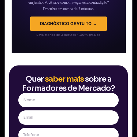
em junho. Você sabe como navegar essa contradição?
Descubra em menos de 3 minutos.
DIAGNÓSTICO GRATUITO →
Leva menos de 3 minutos · 100% gratuito
Quer
saber mais
sobre a
Formadores de Mercado?