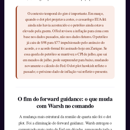
O contexto temporal do giro é importante. Em março,
quando o dot plot projetava cortes, o cessar-fogo EUA-Irã
ainda não havia acontecido e o petróleo ainda estava
elevado pela guerra. O Fed revisou a inflação para cima com
base nos dados passados, não nos dados futuros. O petróleo
já caiu de $98 para $77 impulsionado pelo anúncio do
acordo, e o acordo formal foi assinado hoje em Zurique. Se
essa queda do petróleo se mantiver, o CPI de julho, que sai
em meados de julho, pode surpreender para baixo, mudando
novamente o cálculo do Fed. O dot plot hawkish reflete o
passado; o próximo dado de inflação vai refletir o presente.
O fim do forward guidance: o que muda
com Warsh no comando
A mudança mais estrutural da reunião de quarta não foi o dot
plot. Foi a eliminação do forward guidance. Warsh entregou o
comunicado mais curto do Fed em décadas, removendo toda a