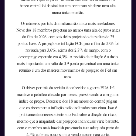
banco central foi de sinalizar um corte para sinalizar uma alta,
numa única reunião.
Os números por trás da mediana são ainda mais reveladores.
Nove dos 18 membros projetam ao menos uma alta de juros antes
do fim de 2026, com seis deles projetando duas altas de 25
pontos-base. A projeção de inflação PCE para o fim de 2026 foi
revisada para 3,6%, acima dos 2,7% de março, com o
desemprego esperado em 4,3%. A revisão da inflação é o dado
mais impactante: um salto de 0,9 ponto percentual em uma única
reunião é um dos maiores movimentos de projeção do Fed em
anos.
O driver por trás da revisão é conhecido: a guerra EUA-Irã
manteve o petróleo elevado por meses, pressionando a energia no
índice de preços. Dezessete dos 18 membros do comitê julgam
que os riscos para a inflação estão inclinados para cima. Isso é
praticamente consenso dentro do Fed sobre a direção do risco,
mesmo que a magnitude das projeções individuais varie bastante,
com o membro mais hawkish projetando taxa adequada perto de
4,5% e alguns poucos ainda vendo espaço para corte.