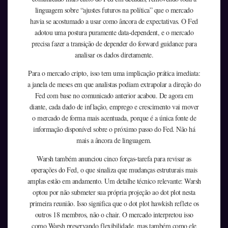
linguagem sobre “ajustes futuros na política” que o mercado
havia se acostumado a usar como âncora de expectativas. O Fed
adotou uma postura puramente data-dependent, e o mercado
precisa fazer a transição de depender do forward guidance para
analisar os dados diretamente.
Para o mercado cripto, isso tem uma implicação prática imediata:
a janela de meses em que analistas podiam extrapolar a direção do
Fed com base no comunicado anterior acabou. De agora em
diante, cada dado de inflação, emprego e crescimento vai mover
o mercado de forma mais acentuada, porque é a única fonte de
informação disponível sobre o próximo passo do Fed. Não há
mais a âncora de linguagem.
Warsh também anunciou cinco forças-tarefa para revisar as
operações do Fed, o que sinaliza que mudanças estruturais mais
amplas estão em andamento. Um detalhe técnico relevante: Warsh
optou por não submeter sua própria projeção ao dot plot nesta
primeira reunião. Isso significa que o dot plot hawkish reflete os
outros 18 membros, não o chair. O mercado interpretou isso
como Warsh preservando flexibilidade, mas também como ele