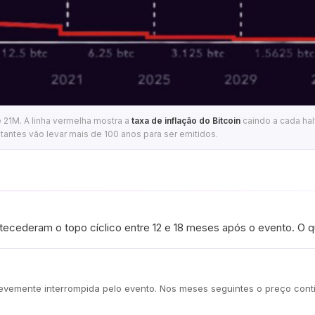
21M. A linha vermelha mostra a
taxa de inflação do Bitcoin
caindo a cada hal
antes vão levar mais de 100 anos para ser emitidos.
antecederam o topo cíclico entre 12 e 18 meses após o evento. O
brevemente interrompida pelo evento. Nos meses seguintes o preço co