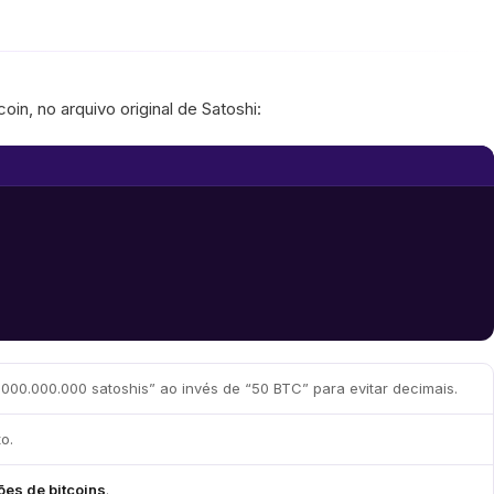
in, no arquivo original de Satoshi:
000.000.000 satoshis” ao invés de “50 BTC” para evitar decimais.
o.
ões de bitcoins
.