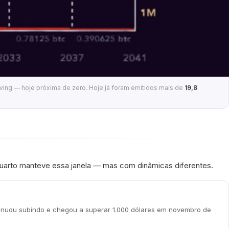
ving — hoje próxima de zero. Hoje já foram emitidos mais de
19,8
 quarto manteve essa janela — mas com dinâmicas diferentes.
ntinuou subindo e chegou a superar 1.000 dólares em novembro de