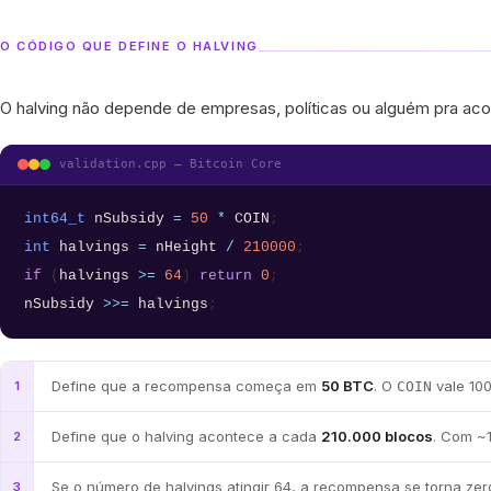
O CÓDIGO QUE DEFINE O HALVING
O halving não depende de empresas, políticas ou alguém pra acont
validation.cpp — Bitcoin Core
int64_t
nSubsidy
=
50
*
COIN
;
int
halvings
=
nHeight
/
210000
;
if
(
halvings
>=
64
)
return
0
;
nSubsidy
>>=
halvings
;
Define que a recompensa começa em
50 BTC
. O
vale 100
1
COIN
Define que o halving acontece a cada
210.000 blocos
. Com ~1
2
Se o número de halvings atingir 64, a recompensa se torna z
3