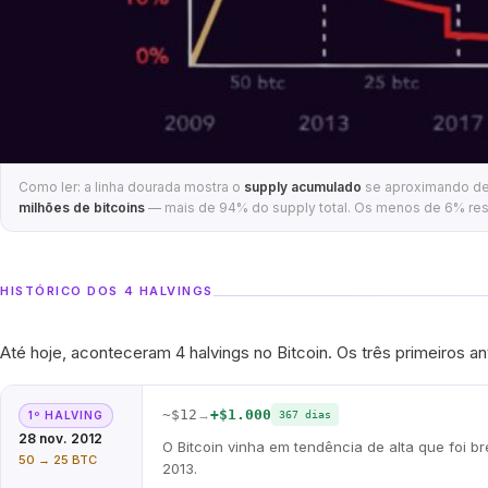
Como ler: a linha dourada mostra o
supply acumulado
se aproximando de 
milhões de bitcoins
— mais de 94% do supply total. Os menos de 6% rest
HISTÓRICO DOS 4 HALVINGS
Até hoje, aconteceram 4 halvings no Bitcoin. Os três primeiros 
~$12
→
+$1.000
1º HALVING
367 dias
28 nov. 2012
O Bitcoin vinha em tendência de alta que foi 
50 → 25 BTC
2013.