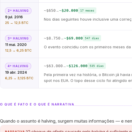
~$650
→
~$20.000
2º HALVING
17 meses
9 jul. 2016
Nos dias seguintes houve inclusive uma corre
25 → 12,5 BTC
~$8.750
→
~$69.000
3º HALVING
547 dias
11 mai. 2020
O evento coincidiu com os primeiros meses da 
12,5 → 6,25 BTC
~$63.000
→
~$126.000
4º HALVING
535 dias
19 abr. 2024
Pela primeira vez na história, o Bitcoin já h
6,25 → 3,125 BTC
spot nos EUA. O topo desse ciclo foi atingido 
O QUE É FATO E O QUE É NARRATIVA
Quando o assunto é halving, surgem muitas informações — e nem 
“O choque de oferta causado pelo halving é suficiente
NARRATIVA