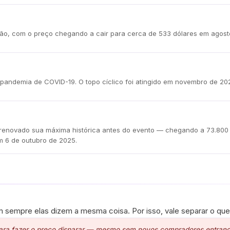
ção, com o preço chegando a cair para cerca de 533 dólares em agosto
pandemia de COVID-19. O topo cíclico foi atingido em novembro de 20
avia renovado sua máxima histórica antes do evento — chegando a 73.8
em 6 de outubro de 2025.
sempre elas dizem a mesma coisa. Por isso, vale separar o que é
 para fazer o preço disparar — mesmo sem novos compradores entrand