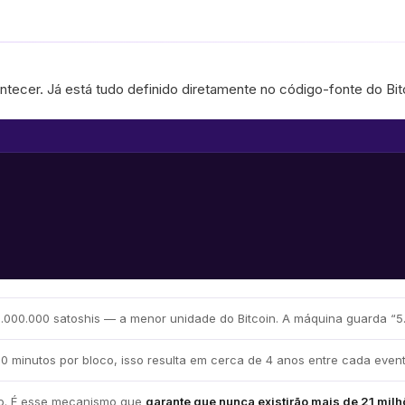
ecer. Já está tudo definido diretamente no código-fonte do Bitco
.000.000 satoshis — a menor unidade do Bitcoin. A máquina guarda “5.
0 minutos por bloco, isso resulta em cerca de 4 anos entre cada event
ero. É esse mecanismo que
garante que nunca existirão mais de 21 milh