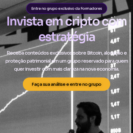
Entre no grupo exclusivo da Formadores
Invista em
cripto
com
estratégia
Receba conteúdos exclusivos sobre Bitcoin, alocação e
proteção patrimonial em um grupo reservado para quem
quer investir com mais clareza na nova economia.
Faça sua análise e entre no grupo