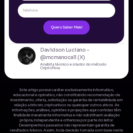
Quero Saber Mais!
Davidson Luciano -
@mcmanocall (X)
Analista técnico e criador do método
CriptoFlow
Este artigo possui caráter exclusivamente informativo,
educacional e opinativo, não constituindo recomendação de
investimento, oferta, solicitação ou garantia de rentabilidade em
relação a bitcoin, criptoativos ou quaisquer outros ativos. As
informações, análises, opiniões e projeções aqui contidas têm
finalidade meramente informativa e não substituem avaliação
própria, independente e criteriosa por parte do leitor.
Desempenhos passados não representam garantia de
resultados futuros. Assim, toda decisão tomada com base neste