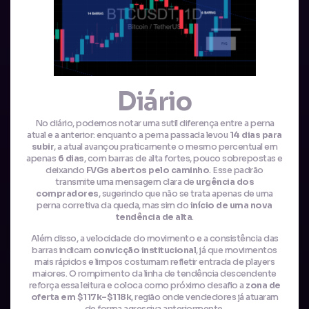
Diário
No diário, podemos notar uma sutil diferença entre a perna
atual e a anterior: enquanto a perna passada levou
14 dias para
subir
, a atual avançou praticamente o mesmo percentual em
apenas
6 dias
, com barras de alta fortes, pouco sobrepostas e
deixando
FVGs abertos pelo caminho
. Esse padrão
transmite uma mensagem clara de
urgência dos
compradores
, sugerindo que não se trata apenas de uma
perna corretiva da queda, mas sim do
início de uma nova
tendência de alta
.
Além disso, a velocidade do movimento e a consistência das
barras indicam
convicção institucional
, já que movimentos
mais rápidos e limpos costumam refletir entrada de players
maiores. O rompimento da linha de tendência descendente
reforça essa leitura e coloca como próximo desafio a
zona de
oferta em $117k–$118k
, região onde vendedores já atuaram