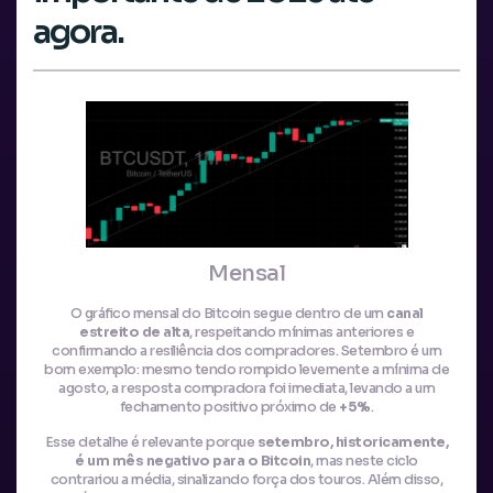
agora.
Mensal
O gráfico mensal do Bitcoin segue dentro de um
canal
estreito de alta
, respeitando mínimas anteriores e
confirmando a resiliência dos compradores. Setembro é um
bom exemplo: mesmo tendo rompido levemente a mínima de
agosto, a resposta compradora foi imediata, levando a um
fechamento positivo próximo de
+5%
.
Esse detalhe é relevante porque
setembro, historicamente,
é um mês negativo para o Bitcoin
, mas neste ciclo
contrariou a média, sinalizando força dos touros. Além disso,