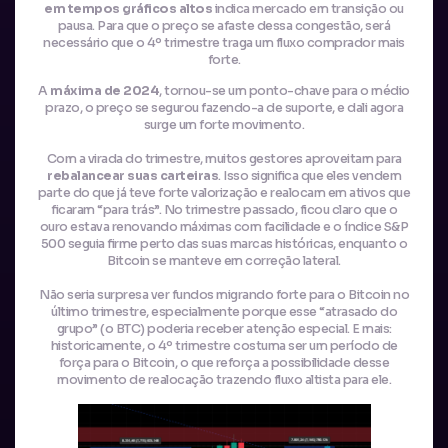
em tempos gráficos altos
indica mercado em transição ou
pausa. Para que o preço se afaste dessa congestão, será
necessário que o 4º trimestre traga um fluxo comprador mais
forte.
A
máxima de 2024
, tornou-se um ponto-chave para o médio
prazo, o preço se segurou fazendo-a de suporte, e dali agora
surge um forte movimento.
Com a virada do trimestre, muitos gestores aproveitam para
rebalancear suas carteiras
. Isso significa que eles vendem
parte do que já teve forte valorização e realocam em ativos que
ficaram “para trás”. No trimestre passado, ficou claro que o
ouro estava renovando máximas com facilidade e o índice S&P
500 seguia firme perto das suas marcas históricas, enquanto o
Bitcoin se manteve em correção lateral.
Não seria surpresa ver fundos migrando forte para o Bitcoin no
último trimestre, especialmente porque esse “atrasado do
grupo” (o BTC) poderia receber atenção especial. E mais:
historicamente, o 4º trimestre costuma ser um período de
força para o Bitcoin, o que reforça a possibilidade desse
movimento de realocação trazendo fluxo altista para ele.