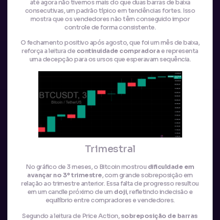
até agora não tivemos mais do que duas barras de baixa
consecutivas, um padrão típico em tendências fortes. Isso
mostra que os vendedores não têm conseguido impor
controle de forma consistente.
O fechamento positivo após agosto, que foi um mês de baixa,
reforça a leitura de
continuidade compradora
e representa
uma decepção para os ursos que esperavam sequência.
Trimestral
No gráfico de 3 meses, o Bitcoin mostrou
dificuldade em
avançar no 3º trimestre
, com grande sobreposição em
relação ao trimestre anterior. Essa falta de progresso resultou
em um candle próximo de um
doji
, refletindo indecisão e
equilíbrio entre compradores e vendedores.
Segundo a leitura de Price Action,
sobreposição de barras