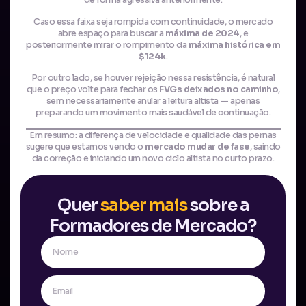
de forma agressiva anteriormente.
Caso essa faixa seja rompida com continuidade, o mercado
abre espaço para buscar a
máxima de 2024
, e
posteriormente mirar o rompimento da
máxima histórica em
$124k
.
Por outro lado, se houver rejeição nessa resistência, é natural
que o preço volte para fechar os
FVGs deixados no caminho
,
sem necessariamente anular a leitura altista — apenas
preparando um movimento mais saudável de continuação.
Em resumo: a diferença de velocidade e qualidade das pernas
sugere que estamos vendo o
mercado mudar de fase
, saindo
da correção e iniciando um novo ciclo altista no curto prazo.
Quer
saber mais
sobre a
Formadores de Mercado?