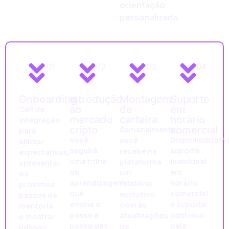
orientação
personalizada.
01
02
03
04
Onboarding
Introdução
Montagem
Suporte
ao
de
em
Call de
mercado
carteira
horário
integração
cripto
comercial
Semanalmente,
para
Você
Disponibilizam
você
alinhar
seguirá
suporte
recebe na
expectativas,
uma trilha
individual
plataforma
apresentar
de
em
um
os
aprendizagem
horário
relatório
próximos
que
comercial
exclusivo
passos da
ensina o
e suporte
com as
mentoria
passo a
contínuo
atualizações
e mostrar
passo das
pela
da
nossos