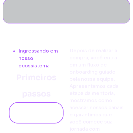
Depois de realizar a
Ingressando em
compra, você entra
nosso
em um fluxo de
ecossistema
onboarding guiado
Primeiros
pela nossa equipe.
Apresentamos cada
passos
etapa da mentoria,
mostramos como
acessar nossos canais
Quero
e garantimos que
saber mais!
você comece sua
jornada com