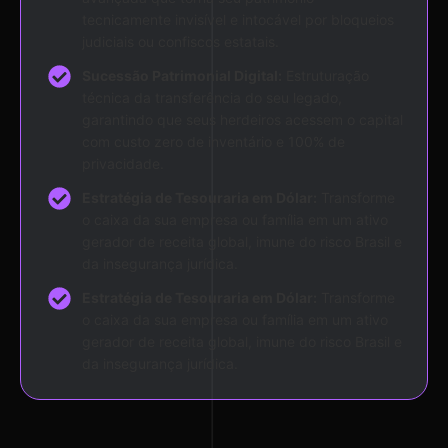
tecnicamente invisível e intocável por bloqueios
judiciais ou confiscos estatais.
Sucessão Patrimonial Digital:
Estruturação
técnica da transferência do seu legado,
garantindo que seus herdeiros acessem o capital
com custo zero de inventário e 100% de
privacidade.
Estratégia de Tesouraria em Dólar:
Transforme
o caixa da sua empresa ou família em um ativo
gerador de receita global, imune do risco Brasil e
da insegurança jurídica.
Estratégia de Tesouraria em Dólar:
Transforme
o caixa da sua empresa ou família em um ativo
gerador de receita global, imune do risco Brasil e
da insegurança jurídica.