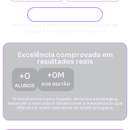
Quero saber mais!
Nossa missão é desenvolver mentes capazes de
prosperar no novo sistema financeiro.
Excelência comprovada em
resultados reais
+
0
M
+
0
SOB GESTÃO
ALUNOS
Te mostramos como investir de forma estratégica,
entender o mercado e desenvolver a mentalidade que
diferencia quem sobrevive de quem prospera.