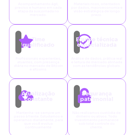
Acompanhamento ágil,
Materiais ricos, orientados
preciso e humano em cada
por dados, macroeconomia e
etapa da sua jornada no
visão estratégica de longo
mercado.
prazo.
Time
Equipe técnica
qualificado
especializada
Profissionais experientes,
Análise de dados, prática real
atuantes, com presença
e leitura de mercado alinhada
diária no mercado de Bitcoin
com as tendências globais.
e altcoins.
Atualização
Segurança
constante
patrimonial
Mantenha-se sempre um
Não realizamos custódia de
passo à frente. Estudamos e
dinheiro ou ativos. Todo
operamos diariamente, para
investimento permanece
que você evolua
sob total controle do
continuamente
cliente.