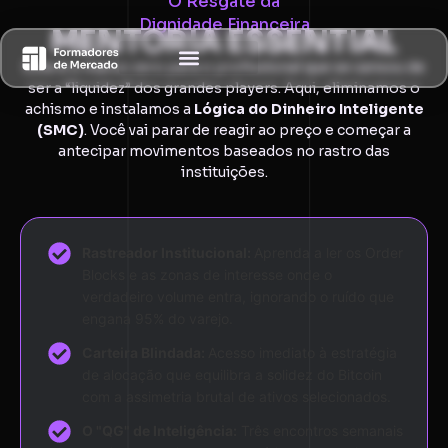
O Resgate da
Dignidade Financeira
MENTORIA ESSENTIAL
Este é o marco zero para o profissional que se cansou de
ser a “liquidez” dos grandes players. Aqui, eliminamos o
achismo e instalamos a
Lógica do Dinheiro Inteligente
(SMC)
. Você vai parar de reagir ao preço e começar a
antecipar movimentos baseados no rastro das
instituições.
Rastreador Institucional:
Aprenda a ler os Order
Blocks e as zonas de interesse onde o
verdadeiro volume entra, ignorando o ruído que
engana 95% do varejo.
Carteira Blindada:
Acesso imediato à estratégia
de alocação que equilibra a solidez do Bitcoin
com a assimetria brutal de ativos selecionados.
O "QG" de Inteligência:
Três encontros semanais