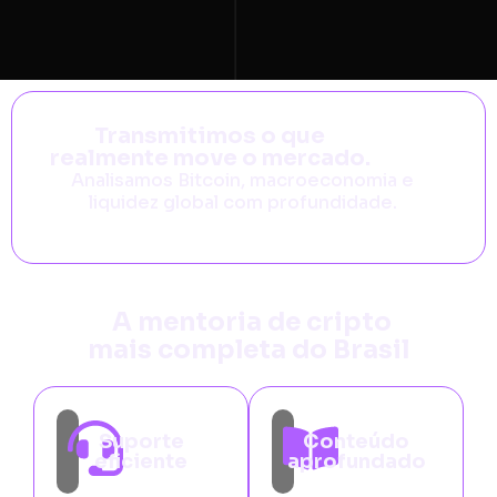
Transmitimos o que
realmente move o mercado.
Analisamos Bitcoin, macroeconomia e
liquidez global com profundidade.
A mentoria de cripto
mais completa do Brasil
Suporte
Conteúdo
eficiente
aprofundado