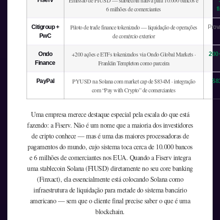
Emissão de FIUSD — stablecoin nativa para 10.000 bancos e
Fiserv
6 milhões de comerciantes
f
Piloto de trade finance tokenizado — liquidação de operações
Citigroup +
Prov
de comércio exterior
PwC
+200 ações e ETFs tokenizados via Ondo Global Markets ·
Ondo
200+
Franklin Templeton como parceira
Finance
PYUSD na Solana com market cap de $834M · integração
PayPal
$8
com “Pay with Crypto” de comerciantes
Uma empresa merece destaque especial pela escala do que está
fazendo: a Fiserv. Não é um nome que a maioria dos investidores
de cripto conhece — mas é uma das maiores processadoras de
pagamentos do mundo, cujo sistema toca cerca de 10.000 bancos
e 6 milhões de comerciantes nos EUA. Quando a Fiserv integra
uma stablecoin Solana (FIUSD) diretamente no seu core banking
(Finxact), ela essencialmente está colocando Solana como
infraestrutura de liquidação para metade do sistema bancário
americano — sem que o cliente final precise saber o que é uma
blockchain.