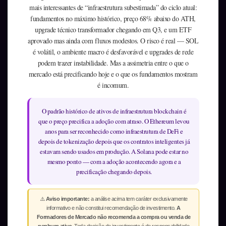
mais interessantes de “infraestrutura subestimada” do ciclo atual:
fundamentos no máximo histórico, preço 68% abaixo do ATH,
upgrade técnico transformador chegando em Q3, e um ETF
aprovado mas ainda com fluxos modestos. O risco é real — SOL
é volátil, o ambiente macro é desfavorável e upgrades de rede
podem trazer instabilidade. Mas a assimetria entre o que o
mercado está precificando hoje e o que os fundamentos mostram
é incomum.
O padrão histórico de ativos de infraestrutura blockchain é
que o preço precifica a adoção com atraso. O Ethereum levou
anos para ser reconhecido como infraestrutura de DeFi e
depois de tokenização depois que os contratos inteligentes já
estavam sendo usados em produção. A Solana pode estar no
mesmo ponto — com a adoção acontecendo agora e a
precificação chegando depois.
⚠️
Aviso importante:
a análise acima tem caráter exclusivamente
informativo e não constitui recomendação de investimento.
A
Formadores de Mercado não recomenda a compra ou venda de