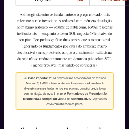
Preço SOL
$84
-33% no ano · -68
A divergência entre os fundamentos e o preço é o dado mais
relevante para o investidor. A rede está com métricas de adoção
no máximo histórico — volume de stablecoins, RWAs, parcerias
institucionais — enquanto o token SOL negocia 68% abaixo do
seu pico. Isso pode significar duas coisas: que o mercado está
ignorando os fundamentos por causa do ambiente macro
desfavorável (mais provável), ou que o crescimento institucional
da rede não se traduz diretamente em demanda pelo token SOL
(menos provável, mas válido de considerar).
⚠️
Aviso importante:
os dados acima são extraídos do relatório
Messari Q1 2026 e têm caráter exclusivamente informativo. A
divergência entre fundamentos e preço não constitui previsão ou
recomendação de investimento.
A Formadores de Mercado não
recomenda a compra ou venda de nenhum ativo.
Criptoativos
envolvem alto risco de perda.