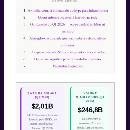
NESTE ARTIGO
A virada: como a Solana saiu do hype para infraestrutura
Quem entrou e o que está fazendo na rede
Os números do Q1 2026 — o que o relatório Messari
mostrou
Alpenglow: o upgrade que vai mudar a velocidade do
dinheiro
Por que o preço do SOL cai enquanto a adoção sobe
O que isso significa para o investidor brasileiro
Perguntas frequentes
RWAS NA SOLANA
VOLUME
(Q1 2026)
STABLECOINS (Q1
2026)
$2,01B
$246,8B
+43% trimestre a trimestre
+13% trimestre a
· liderado pelo BUIDL da
trimestre · 3ª maior
BlackRock ($525M) ·
blockchain por market
Messari Q1 2026