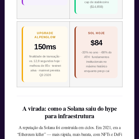
cap de stablecoins
($14,85B)
UPGRADE
SOL HOJE
ALPENGLOW
$84
150ms
-33% no ano · -68% do
finalidade de transação ·
ATH · fundamentos
vs. 12,8 segundos hoje ·
institucionais no
melhora de 85x · testnet
máximo histórico
ativa · mainnet prevista
enquanto preço cai
Q3 2026
A virada: como a Solana saiu do hype
para infraestrutura
A reputação da Solana foi construída em ciclos. Em 2021, era a
“Ethereum killer” — mais rápida, mais barata, com NFTs e DeFi