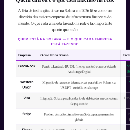
A lista de instituições ativas na Solana em 2026 lê-se como um
diretório das maiores empresas de infraestrutura financeira do
mundo. O que cada uma está fazendo na rede é tão importante
quanto quem são:
QUEM ESTÁ NA SOLANA — E O QUE CADA EMPRESA
ESTÁ FAZENDO
Empresa
O que faz na Solana
Esca
Fundo tokenizado BUIDL (money market) com custódia da
BlackRock
$
Anchorage Digital
d
Migração de remessas internacionais para trilhos Solana via
Western
USDPT · custódia Anchorage
Union
Integração Solana para liquidação de stablecoins em corredores
Visa
Pro
de pagamento
Produto de stablecoin nativo em Solana para pagamentos
Stripe
I
globais