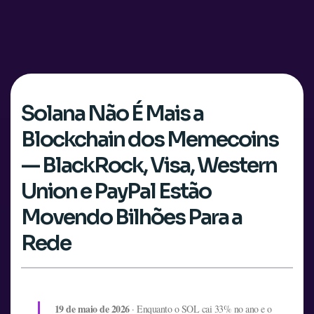
Solana Não É Mais a
Blockchain dos Memecoins
— BlackRock, Visa, Western
Union e PayPal Estão
Movendo Bilhões Para a
Rede
19 de maio de 2026
· Enquanto o SOL cai 33% no ano e o