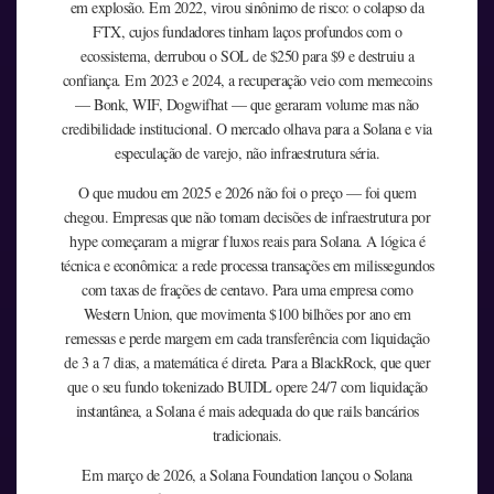
em explosão. Em 2022, virou sinônimo de risco: o colapso da
FTX, cujos fundadores tinham laços profundos com o
ecossistema, derrubou o SOL de $250 para $9 e destruiu a
confiança. Em 2023 e 2024, a recuperação veio com memecoins
— Bonk, WIF, Dogwifhat — que geraram volume mas não
credibilidade institucional. O mercado olhava para a Solana e via
especulação de varejo, não infraestrutura séria.
O que mudou em 2025 e 2026 não foi o preço — foi quem
chegou. Empresas que não tomam decisões de infraestrutura por
hype começaram a migrar fluxos reais para Solana. A lógica é
técnica e econômica: a rede processa transações em milissegundos
com taxas de frações de centavo. Para uma empresa como
Western Union, que movimenta $100 bilhões por ano em
remessas e perde margem em cada transferência com liquidação
de 3 a 7 dias, a matemática é direta. Para a BlackRock, que quer
que o seu fundo tokenizado BUIDL opere 24/7 com liquidação
instantânea, a Solana é mais adequada do que rails bancários
tradicionais.
Em março de 2026, a Solana Foundation lançou o Solana