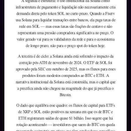
A segunda é estrutural: o uso institucional da Solana como
infraestrutura de pagamento e liquidação não necessariamente cria
demanda direta pelo token SOL no curto prazo. Quando a Fiserv
usa Solana para liquidar transações entre bancos, ela paga taxas de
rede em SOL — mas essas taxas são frações de centavo e não
representam uma pressão compradora significativa no preço. O
valor gerado vai para os validadores da rede e para o ecossistema
de longo prazo, não para o preço spot do token hoje.
A terceira é de ciclo: a Solana ainda está sofrendo o impacto da
correção pós-ATH de novembro de 2024. O ETF de SOL foi
aprovado pela SEC em outubro de 2025, mas os fluxos para esses
produtos foram modestos comparados ao BTC e ETH. A
narrativa institucional da Solana está construída, mas o capital que
a precifica ainda não chegou na magnitude do que já precifica o
Bitcoin.
O dado que equilibra esse quadro: os fluxos de capital para ETFs
de XRP e SOL estão positivos na semana em que os de BTC e
ETH registraram saídas de quase $1 bilhão. Isso sugere que há
rotação acontecendo — investidores que saem do BTC em queda
procurando assimetria em ativos que têm catalisadores específicos