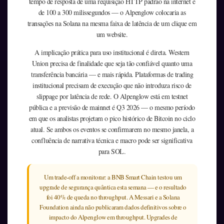
tempo de resposta de uma requisição HTTP padrão na internet é
de 100 a 300 milissegundos — o Alpenglow colocaria as
transações na Solana na mesma faixa de latência de um clique em
um website.
A implicação prática para uso institucional é direta. Western
Union precisa de finalidade que seja tão confiável quanto uma
transferência bancária — e mais rápida. Plataformas de trading
institucional precisam de execução que não introduza risco de
slippage por latência de rede. O Alpenglow está em testnet
pública e a previsão de mainnet é Q3 2026 — o mesmo período
em que os analistas projetam o pico histórico de Bitcoin no ciclo
atual. Se ambos os eventos se confirmarem no mesmo janela, a
confluência de narrativa técnica e macro pode ser significativa
para SOL.
Um trade-off a monitorar: a BNB Smart Chain testou um
upgrade de segurança quântica esta semana — e o resultado
foi 40% de queda no throughput. A Messari e a Solana
Foundation ainda não publicaram dados definitivos sobre o
impacto do Alpenglow em throughput. Upgrades de