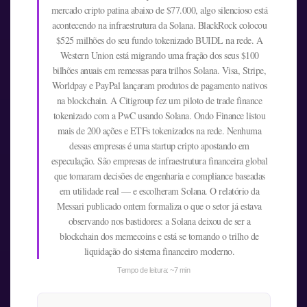
mercado cripto patina abaixo de $77.000, algo silencioso está
acontecendo na infraestrutura da Solana. BlackRock colocou
$525 milhões do seu fundo tokenizado BUIDL na rede. A
Western Union está migrando uma fração dos seus $100
bilhões anuais em remessas para trilhos Solana. Visa, Stripe,
Worldpay e PayPal lançaram produtos de pagamento nativos
na blockchain. A Citigroup fez um piloto de trade finance
tokenizado com a PwC usando Solana. Ondo Finance listou
mais de 200 ações e ETFs tokenizados na rede. Nenhuma
dessas empresas é uma startup cripto apostando em
especulação. São empresas de infraestrutura financeira global
que tomaram decisões de engenharia e compliance baseadas
em utilidade real — e escolheram Solana. O relatório da
Messari publicado ontem formaliza o que o setor já estava
observando nos bastidores: a Solana deixou de ser a
blockchain dos memecoins e está se tornando o trilho de
liquidação do sistema financeiro moderno.
Tempo de leitura: ~7 min