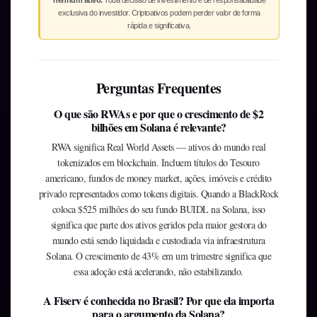
nenhum ativo.
Toda decisão de investimento é de responsabilidade
exclusiva do investidor. Criptoativos podem perder valor de forma
rápida e significativa.
Perguntas Frequentes
O que são RWAs e por que o crescimento de $2
bilhões em Solana é relevante?
RWA significa Real World Assets — ativos do mundo real
tokenizados em blockchain. Incluem títulos do Tesouro
americano, fundos de money market, ações, imóveis e crédito
privado representados como tokens digitais. Quando a BlackRock
coloca $525 milhões do seu fundo BUIDL na Solana, isso
significa que parte dos ativos geridos pela maior gestora do
mundo está sendo liquidada e custodiada via infraestrutura
Solana. O crescimento de 43% em um trimestre significa que
essa adoção está acelerando, não estabilizando.
A Fiserv é conhecida no Brasil? Por que ela importa
para o argumento da Solana?