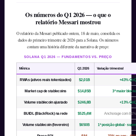
Os números do Q1 2026 — o que o
relatório Messari mostrou
O relatório da Messari publicado ontem, 18 de maio, consolida os
dados do primeiro trimestre de 2026 para a Solana. Os números
contam uma história diferente da narrativa de preço:
SOLANA Q1 2026 — FUNDAMENTOS VS. PREÇO
Métrica
Q1 2026
Variação trimestral
RWAs (ativos reais tokenizados)
$2,01B
+43% Qo
Market cap de stablecoins
$14,85B
3ª maior block
Volume stablecoin ajustado
$246,8B
+13% Qo
BUIDL (BlackRock) na rede
$525,4M
Anchorage com 81% 
Volume stablecoin (fevereiro)
$650B
1ª posição global · supe