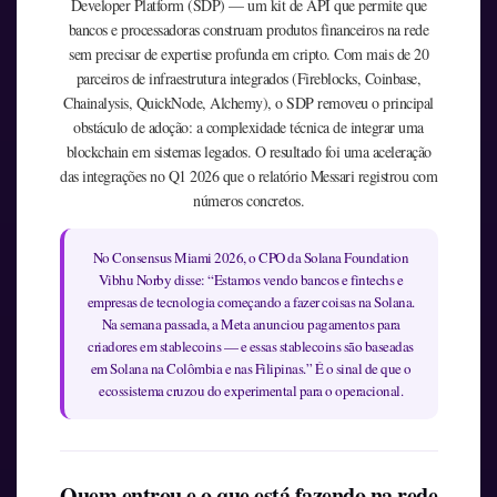
Developer Platform (SDP) — um kit de API que permite que
bancos e processadoras construam produtos financeiros na rede
sem precisar de expertise profunda em cripto. Com mais de 20
parceiros de infraestrutura integrados (Fireblocks, Coinbase,
Chainalysis, QuickNode, Alchemy), o SDP removeu o principal
obstáculo de adoção: a complexidade técnica de integrar uma
blockchain em sistemas legados. O resultado foi uma aceleração
das integrações no Q1 2026 que o relatório Messari registrou com
números concretos.
No Consensus Miami 2026, o CPO da Solana Foundation
Vibhu Norby disse: “Estamos vendo bancos e fintechs e
empresas de tecnologia começando a fazer coisas na Solana.
Na semana passada, a Meta anunciou pagamentos para
criadores em stablecoins — e essas stablecoins são baseadas
em Solana na Colômbia e nas Filipinas.” É o sinal de que o
ecossistema cruzou do experimental para o operacional.
Quem entrou e o que está fazendo na rede