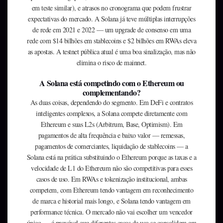
em teste similar), e atrasos no cronograma que podem frustrar
expectativas do mercado. A Solana já teve múltiplas interrupções
de rede em 2021 e 2022 — um upgrade de consenso em uma
rede com $14 bilhões em stablecoins e $2 bilhões em RWAs eleva
as apostas. A testnet pública atual é uma boa sinalização, mas não
elimina o risco de mainnet.
A Solana está competindo com o Ethereum ou
complementando?
As duas coisas, dependendo do segmento. Em DeFi e contratos
inteligentes complexos, a Solana compete diretamente com
Ethereum e suas L2s (Arbitrum, Base, Optimism). Em
pagamentos de alta frequência e baixo valor — remessas,
pagamentos de comerciantes, liquidação de stablecoins — a
Solana está na prática substituindo o Ethereum porque as taxas e a
velocidade de L1 do Ethereum não são competitivas para esses
casos de uso. Em RWAs e tokenização institucional, ambas
competem, com Ethereum tendo vantagem em reconhecimento
de marca e historial mais longo, e Solana tendo vantagem em
performance técnica. O mercado não vai escolher um vencedor
único — é provável que diferentes casos de uso se consolidem em