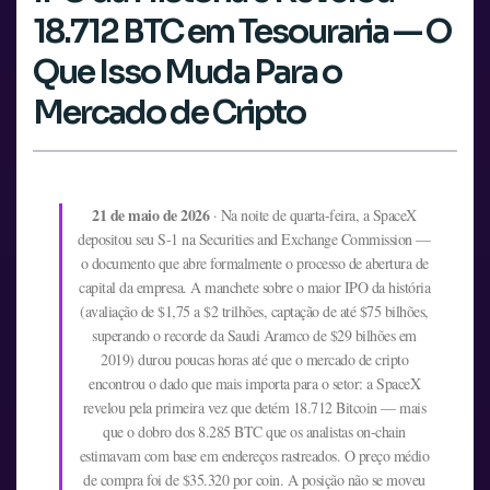
18.712 BTC em Tesouraria — O
Que Isso Muda Para o
Mercado de Cripto
21 de maio de 2026
· Na noite de quarta-feira, a SpaceX
depositou seu S-1 na Securities and Exchange Commission —
o documento que abre formalmente o processo de abertura de
capital da empresa. A manchete sobre o maior IPO da história
(avaliação de $1,75 a $2 trilhões, captação de até $75 bilhões,
superando o recorde da Saudi Aramco de $29 bilhões em
2019) durou poucas horas até que o mercado de cripto
encontrou o dado que mais importa para o setor: a SpaceX
revelou pela primeira vez que detém 18.712 Bitcoin — mais
que o dobro dos 8.285 BTC que os analistas on-chain
estimavam com base em endereços rastreados. O preço médio
de compra foi de $35.320 por coin. A posição não se moveu