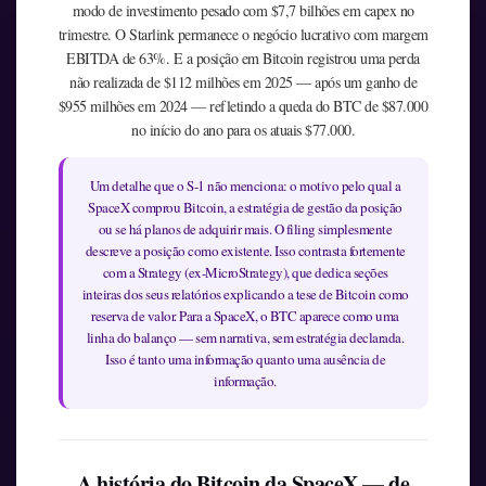
modo de investimento pesado com $7,7 bilhões em capex no
trimestre. O Starlink permanece o negócio lucrativo com margem
EBITDA de 63%. E a posição em Bitcoin registrou uma perda
não realizada de $112 milhões em 2025 — após um ganho de
$955 milhões em 2024 — refletindo a queda do BTC de $87.000
no início do ano para os atuais $77.000.
Um detalhe que o S-1 não menciona: o motivo pelo qual a
SpaceX comprou Bitcoin, a estratégia de gestão da posição
ou se há planos de adquirir mais. O filing simplesmente
descreve a posição como existente. Isso contrasta fortemente
com a Strategy (ex-MicroStrategy), que dedica seções
inteiras dos seus relatórios explicando a tese de Bitcoin como
reserva de valor. Para a SpaceX, o BTC aparece como uma
linha do balanço — sem narrativa, sem estratégia declarada.
Isso é tanto uma informação quanto uma ausência de
informação.
A história do Bitcoin da SpaceX — de