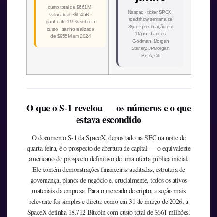
custo total de $661M ·
Nasdaq · ticker SPCX ·
valor atual ~$1,45B ·
roadshow semana de
ganho de 119% sobre o
8/jun · precificação em
custo · ganho realizado
11/jun · bancos:
de $955M em 2024
Goldman, Morgan
Stanley, JPMorgan,
BofA, Citi
O que o S-1 revelou — os números e o que
estava escondido
O documento S-1 da SpaceX, depositado na SEC na noite de
quarta-feira, é o prospecto de abertura de capital — o equivalente
americano do prospecto definitivo de uma oferta pública inicial.
Ele contém demonstrações financeiras auditadas, estrutura de
governança, planos de negócio e, crucialmente, todos os ativos
materiais da empresa. Para o mercado de cripto, a seção mais
relevante foi simples e direta: como em 31 de março de 2026, a
SpaceX detinha 18.712 Bitcoin com custo total de $661 milhões,