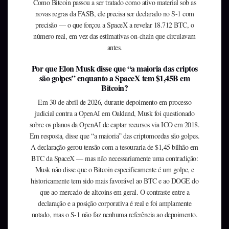
Como Bitcoin passou a ser tratado como ativo material sob as
novas regras da FASB, ele precisa ser declarado no S-1 com
precisão — o que forçou a SpaceX a revelar 18.712 BTC, o
número real, em vez das estimativas on-chain que circulavam
antes.
Por que Elon Musk disse que “a maioria das criptos
são golpes” enquanto a SpaceX tem $1,45B em
Bitcoin?
Em 30 de abril de 2026, durante depoimento em processo
judicial contra a OpenAI em Oakland, Musk foi questionado
sobre os planos da OpenAI de captar recursos via ICO em 2018.
Em resposta, disse que “a maioria” das criptomoedas são golpes.
A declaração gerou tensão com a tesouraria de $1,45 bilhão em
BTC da SpaceX — mas não necessariamente uma contradição:
Musk não disse que o Bitcoin especificamente é um golpe, e
historicamente tem sido mais favorável ao BTC e ao DOGE do
que ao mercado de altcoins em geral. O contraste entre a
declaração e a posição corporativa é real e foi amplamente
notado, mas o S-1 não faz nenhuma referência ao depoimento.