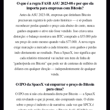
O que é a regra FASB ASU 2023-08 e por que ela
importa para empresas com Bitcoin?
Antes da ASU 2023-08, empresas que detinham Bitcoin
precisavam registrá-lo pelo custo histórico — e só podiam
reconhecer perdas quando o preço caía abaixo do custo, nunca
ganhos enquanto o ativo não fosse vendido. Isso criava uma
distorção: o balanço mostrava um BTC comprado a $35.000 pelo
seu preço de custo mesmo quando valia $77.000. A nova regra
exige marcação a mercado a cada trimestre, com ganhos e perdas
indo diretamente ao resultado. Para a SpaceX, isso significa que
cada relatório trimestral vai incluir um item de linha de
“ganho/perda em Bitcoin” que pode ser de centenas de milhões de
dólares em qualquer direção — independentemente de qualquer
venda.
O IPO da SpaceX vai empurrar o preço do Bitcoin
para cima?
O IPO em si não cria demanda direta por Bitcoin — a SpaceX
está revelando o que já possui, não comprando mais. O efeito
sobre o preço é indireto e de narrativa: cada vez que SPCX é
coberta pela mídia financeira, o Bitcoin de $1,45 bilhão no