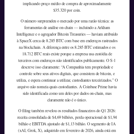
implicando preço médio de compra de aproximadamente
$35.320 por coin.
O número surpreendeu o mercado por uma razão técnica: as
ferramentas de análise on-chain — incluindo a Arkham
Intelligence e o agregador Bitcoin Treasuries — haviam atribuído
à SpaceX cerca de 8.285 BTC com base em endereços rastreados
na blockchain. A diferença entre os 8.285 BTC estimados e os
18.712 BTC reais existe porque a empresa usa custódia de
terceiros com endereços não identificados publicamente. O S-1
descreve isso claramente: “A Companhia tem propriedade e
controle sobre seus ativos digitais, que consistem de bitcoin, e
utiliza, e espera continuar a utilizar, custodiantes terceirizados.” O
arquivo não nomeia quais custodiantes. A Coinbase Prime havia
sido identificada como um deles por dados on-chain, mas
claramente não é o único.
O filing também revelou os resultados financeiros do Q1 2026:
receita consolidada de $4,69 bilhões, perda operacional de $1,94
bilhão e EBITDA ajustado de $1,13 bilhão. O segmento de IA
(xAI, Grok, X), adquirido em fevereiro de 2026, ainda está em