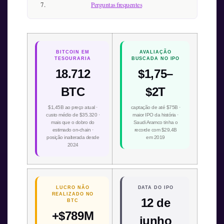
Perguntas frequentes
BITCOIN EM
AVALIAÇÃO
TESOURARIA
BUSCADA NO IPO
18.712
$1,75–
BTC
$2T
$1,45B ao preço atual ·
captação de até $75B ·
custo médio de $35.320 ·
maior IPO da história ·
mais que o dobro do
Saudi Aramco tinha o
estimado on-chain ·
recorde com $29,4B
posição inalterada desde
em 2019
2024
LUCRO NÃO
DATA DO IPO
REALIZADO NO
12 de
BTC
+$789M
junho