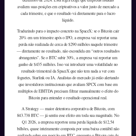
avaliem suas posições em criptoativos a valor justo de mercado a
cada trimestre, e que o resultado vá diretamente para o lucro
líquido.
Traduzindo para o impacto concreto na SpaceX: se o Bitcoin cair
20% em um trimestre após o IPO, a empresa vai reportar uma
perda não realizada de cerca de $290 milhões naquele trimestre
— diretamente no resultado, não escondida em “outros resultados
abrangentes”. Se o BTC subir 30%, a empresa vai reportar um
ganho de $435 milhões. Isso vai introduzir uma volatilidade no
resultado trimestral da SpaceX que não tem nada a ver com
foguetes, Starlink ou IA. Analistas do mercado já estão alertando
que investidores institucionais que avaliam SPCX com base em
múltiplos de EBITDA precisam filtrar manualmente o efeito do
Bitcoin para entender o resultado operacional real.
A Strategy — maior detentora corporativa de Bitcoin, com
843.738 BTC — já sentiu esse efeito em toda sua magnitude. No
Q1 2026, a empresa reportou uma perda líquida de $12,54
bilhões, quase inteiramente composta por uma baixa contábil não
realizada sobre sua posição em BTC, enquanto o Bitcoin caiu de