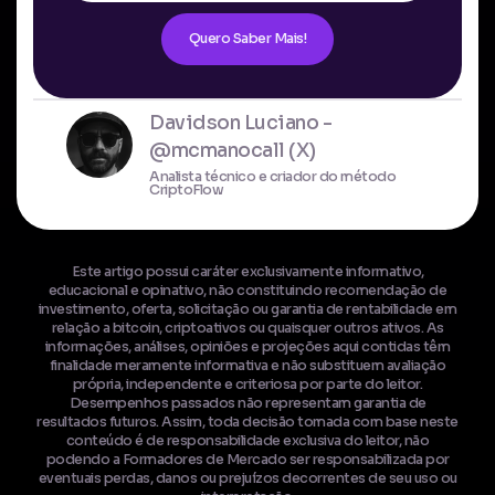
Quero Saber Mais!
Davidson Luciano -
@mcmanocall (X)
Analista técnico e criador do método
CriptoFlow
Este artigo possui caráter exclusivamente informativo,
educacional e opinativo, não constituindo recomendação de
investimento, oferta, solicitação ou garantia de rentabilidade em
relação a bitcoin, criptoativos ou quaisquer outros ativos. As
informações, análises, opiniões e projeções aqui contidas têm
finalidade meramente informativa e não substituem avaliação
própria, independente e criteriosa por parte do leitor.
Desempenhos passados não representam garantia de
resultados futuros. Assim, toda decisão tomada com base neste
conteúdo é de responsabilidade exclusiva do leitor, não
podendo a Formadores de Mercado ser responsabilizada por
eventuais perdas, danos ou prejuízos decorrentes de seu uso ou