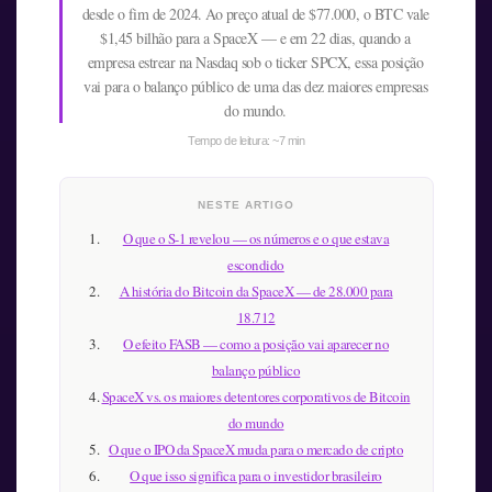
desde o fim de 2024. Ao preço atual de $77.000, o BTC vale
$1,45 bilhão para a SpaceX — e em 22 dias, quando a
empresa estrear na Nasdaq sob o ticker SPCX, essa posição
vai para o balanço público de uma das dez maiores empresas
do mundo.
Tempo de leitura: ~7 min
NESTE ARTIGO
O que o S-1 revelou — os números e o que estava
escondido
A história do Bitcoin da SpaceX — de 28.000 para
18.712
O efeito FASB — como a posição vai aparecer no
balanço público
SpaceX vs. os maiores detentores corporativos de Bitcoin
do mundo
O que o IPO da SpaceX muda para o mercado de cripto
O que isso significa para o investidor brasileiro