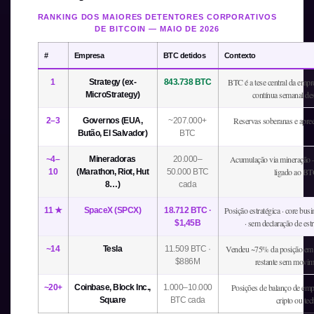
RANKING DOS MAIORES DETENTORES CORPORATIVOS
DE BITCOIN — MAIO DE 2026
#
Empresa
BTC detidos
Contexto
BTC é a tese central da emp
1
Strategy (ex-
843.738 BTC
contínua semanal de
MicroStrategy)
Reservas soberanas e apree
2–3
Governos (EUA,
~207.000+
Butão, El Salvador)
BTC
Acumulação via mineração 
~4–
Mineradoras
20.000–
ligado ao B
10
(Marathon, Riot, Hut
50.000 BTC
8…)
cada
Posição estratégica · core bus
11 ★
SpaceX (SPCX)
18.712 BTC ·
· sem declaração de est
$1,45B
Vendeu ~75% da posição em 
~14
Tesla
11.509 BTC ·
restante sem movim
$886M
Posições de balanço de emp
~20+
Coinbase, Block Inc.,
1.000–10.000
cripto ou tec
Square
BTC cada