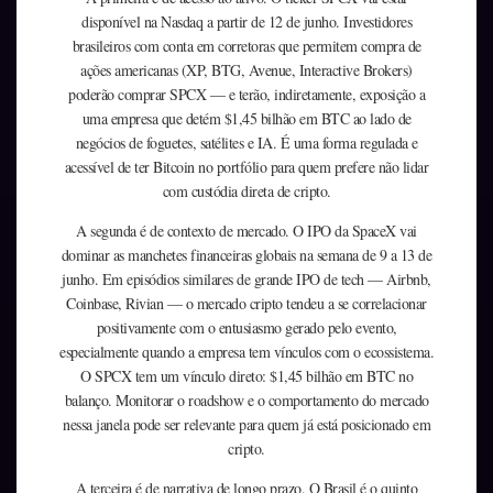
disponível na Nasdaq a partir de 12 de junho. Investidores
brasileiros com conta em corretoras que permitem compra de
ações americanas (XP, BTG, Avenue, Interactive Brokers)
poderão comprar SPCX — e terão, indiretamente, exposição a
uma empresa que detém $1,45 bilhão em BTC ao lado de
negócios de foguetes, satélites e IA. É uma forma regulada e
acessível de ter Bitcoin no portfólio para quem prefere não lidar
com custódia direta de cripto.
A segunda é de contexto de mercado. O IPO da SpaceX vai
dominar as manchetes financeiras globais na semana de 9 a 13 de
junho. Em episódios similares de grande IPO de tech — Airbnb,
Coinbase, Rivian — o mercado cripto tendeu a se correlacionar
positivamente com o entusiasmo gerado pelo evento,
especialmente quando a empresa tem vínculos com o ecossistema.
O SPCX tem um vínculo direto: $1,45 bilhão em BTC no
balanço. Monitorar o roadshow e o comportamento do mercado
nessa janela pode ser relevante para quem já está posicionado em
cripto.
A terceira é de narrativa de longo prazo. O Brasil é o quinto