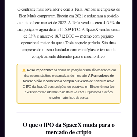
O contraste mais revelador é com a Tesla. Ambas as empresas de
Elon Musk compraram Bitcoin em 2021 e reduziram a posição
durante o bear market de 2022. A Tesla vendeu cerca de 75% da
sua posição e agora detém 11.509 BTC. A SpaceX vendeu cerca
de 33% e manteve 18.712 BTC — mesmo com prejuízo
operacional maior do que a Tesla naquele período. São duas
empresas do mesmo fundador com estratégias de tesouraria
completamente diferentes para o mesmo ativo.
Aviso importante:
os dados de posição acima são baseados em
disclosures públicos e estimativas de mercado.
A Formadores de
Mercado não recomenda a compra ou venda de nenhum ativo.
O IPO da SpaceX e as posições corporativas em Bitcoin têm caráter
exclusivamente informativo nesta newsletter. Criptoativos e ações
envolvem alto risco de perda.
O que o IPO da SpaceX muda para o
mercado de cripto