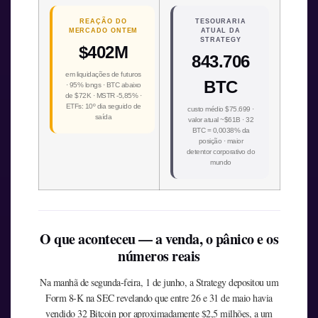
REAÇÃO DO
TESOURARIA
MERCADO ONTEM
ATUAL DA
STRATEGY
$402M
843.706
em liquidações de futuros
BTC
· 95% longs · BTC abaixo
de $72K · MSTR -5,85% ·
ETFs: 10º dia seguido de
custo médio $75.699 ·
saída
valor atual ~$61B · 32
BTC = 0,0038% da
posição · maior
detentor corporativo do
mundo
O que aconteceu — a venda, o pânico e os
números reais
Na manhã de segunda-feira, 1 de junho, a Strategy depositou um
Form 8-K na SEC revelando que entre 26 e 31 de maio havia
vendido 32 Bitcoin por aproximadamente $2,5 milhões, a um