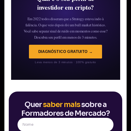
investidor em cripto?
Em 2022 todos disseram que a Strategy estava indo à
falência. O que veio depois foi um bull market histórico.
Você sabe separar sinal de ruído em momentos como esse?
Descubra seu perfil em menos de 3 minutos.
DIAGNÓSTICO GRATUITO →
Leva menos de 3 minutos · 100% gratuito
Quer
saber mais
sobre a
Formadores de Mercado?