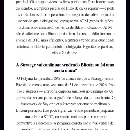
par de $100 e paga dividendos fixos periódicos. Para honrar esses
dividendos, a empresa precisa de fluxo de caixa regular — e pode
usar três fontes: lucro operacional do negócio de software (muito
menor do que a obrigação), captação via ATM (venda de ações
ordinárias no mercado), ou venda de Bitcoin. Quando o ATM
não é suficiente ou o Bitcoin está acima do custo médio (tornando
a venda de BTC mais eficiente), a empresa vende uma quantidade
mínima de Bitcoin para cobrir a obrigação. É gestão de passivo,
não saída da tese.
A Strategy vai continuar vendendo Bitcoin ou foi uma
venda única?
O Polymarket precifica 78% de chance de que a Strategy venda
Bitcoin ao menos uma vez antes de 31 de dezembro de 2026. Isso
não é surpresa — a própria empresa sinalizou no earnings do Q1
que vendas seriam parte da gestão de balanço daqui para frente. O
framework de Saylor é explícito: vender quando melhora o
Bitcoin-por-ação. Isso pode significar vendas periódicas pequenas
para cobrir o STRC, ou vendas maiores para recomprar
convertíveis a desconto. A pergunta correta não é “vai vender de
novo?” — é “as vendas futuras vão ser maiores do que as