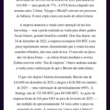
$16.000 — uma queda de 77%. A FTX havia colapsado seis
semanas antes. Celsius, Voyager e BlockFi estavam em processos
de falência. O setor cripto estava em modo de sobrevivência.
A empresa anunciou a venda como operação de tax-loss
harvesting — usar a perda realizada na venda para abater ganhos
fiscais futuros, gerando benefício contábil. Dois dias depois, em
24 de dezembro de 2022, a empresa recomprou 810 BTC a um
preço ligeiramente menor, demonstrando que a venda era uma
manobra tributária, não uma saída da tese. O mercado na época
não viu dessa forma — as críticas foram imediatas e severas.
Zeihan escreveu sobre “fim de empresa”. Outros analistas usaram
a venda como confirmação de que o Bitcoin não tinha futuro.
O que veio depois é história documentada. Bitcoin saiu de
$16.000 em dezembro de 2022 e chegou a $126.000 em outubro
de 2025 — uma valorização de aproximadamente 690%. A
Strategy saiu de 132.500 BTC para 843.000 BTC. As ações da
empresa foram de $16 para $543 no pico de fevereiro de 2025 —
um múltiplo de aproximadamente 34 vezes sobre o preço no
momento da venda. A empresa que “estava indo à falência”