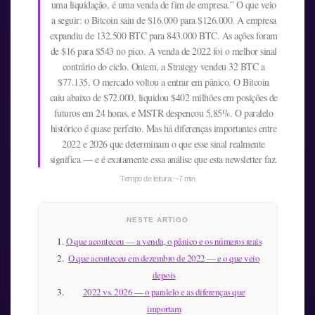
uma liquidação, é uma venda de fim de empresa.” O que veio
a seguir: o Bitcoin saiu de $16.000 para $126.000. A empresa
expandiu de 132.500 BTC para 843.000 BTC. As ações foram
de $16 para $543 no pico. A venda de 2022 foi o melhor sinal
contrário do ciclo. Ontem, a Strategy vendeu 32 BTC a
$77.135. O mercado voltou a entrar em pânico. O Bitcoin
caiu abaixo de $72.000, liquidou $402 milhões em posições de
futuros em 24 horas, e MSTR despencou 5,85%. O paralelo
histórico é quase perfeito. Mas há diferenças importantes entre
2022 e 2026 que determinam o que esse sinal realmente
significa — e é exatamente essa análise que esta newsletter faz.
Tempo de leitura: ~7 min
NESTE ARTIGO
O que aconteceu — a venda, o pânico e os números reais
O que aconteceu em dezembro de 2022 — e o que veio
depois
2022 vs. 2026 — o paralelo e as diferenças que
importam