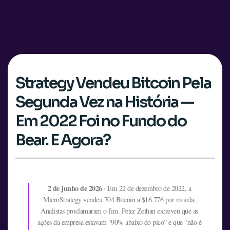
Strategy Vendeu Bitcoin Pela
Segunda Vez na História —
Em 2022 Foi no Fundo do
Bear. E Agora?
2 de junho de 2026
· Em 22 de dezembro de 2022, a
MicroStrategy vendeu 704 Bitcoin a $16.776 por moeda.
Analistas proclamaram o fim. Peter Zeihan escreveu que as
ações da empresa estavam “90% abaixo do pico” e que “não é