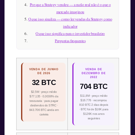
Por que a Strategy vendeu — a razão real não é o que o
mercado imaginou
O que isso sinaliza — como ler vendas da Strategy como
indicador
O que isso significa para o investidor brasileiro
Perguntas frequentes
VENDA DE JUNHO
VENDA DE
DE 2026
DEZEMBRO DE
2022
32 BTC
704 BTC
$2,5M · preço médio
$11,8M · preço médio
$77.135 · 0,0038% da
$16.776 · recomprou
tesouraria · para pagar
810 BTC 2 dias depois
dividendos do STRC ·
· BTC foi de $16K para
843.706 BTC ainda em
$126K nos anos
carteira
seguintes