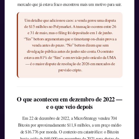
mercado que já estava fraco encontrou mais um motivo para sair.
Um detalhe que adicionou caos: a venda gerou uma disputa
de $15 milhões no Polymarket. A transação ocorreu entre 26
e 31 de maio, mas o filing foi depositado em 1 de junho.
“Yes” bettors argumentam que o timestamp on-chain prova a
venda antes do prazo. “No” bettors dizem que sem
divulgação pública antes de junho não conta. O contrato
estava em 81% de “Sim” e em revisão pelo oráculo da UMA
— é o maior dispute de resolução de 2026 em mercados de
previsão cripto.
O que aconteceu em dezembro de 2022 —
e o que veio depois
Em 22 de dezembro de 2022, a MicroStrategy vendeu 704
Bitcoin por aproximadamente $11,8 milhões, a um preço médio
de $16.776 por moeda. O contexto era catastrófico: o Bitcoin
havia caído de $69.000 em novembro de 2021 para abaixo de