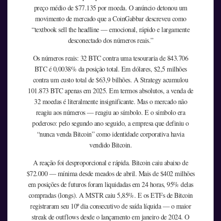
preço médio de $77.135 por moeda. O anúncio detonou um
movimento de mercado que a CoinGabbar descreveu como
“textbook sell the headline — emocional, rápido e largamente
desconectado dos números reais.”
Os números reais: 32 BTC contra uma tesouraria de 843.706
BTC é 0,0038% da posição total. Em dólares, $2,5 milhões
contra um custo total de $63,9 bilhões. A Strategy acumulou
101.873 BTC apenas em 2025. Em termos absolutos, a venda de
32 moedas é literalmente insignificante. Mas o mercado não
reagiu aos números — reagiu ao símbolo. E o símbolo era
poderoso: pelo segundo ano seguido, a empresa que definiu o
“nunca venda Bitcoin” como identidade corporativa havia
vendido Bitcoin.
A reação foi desproporcional e rápida. Bitcoin caiu abaixo de
$72.000 — mínima desde meados de abril. Mais de $402 milhões
em posições de futuros foram liquidadas em 24 horas, 95% delas
compradas (longs). A MSTR caiu 5,85%. E os ETFs de Bitcoin
registraram seu 10º dia consecutivo de saída líquida — o maior
streak de outflows desde o lançamento em janeiro de 2024. O