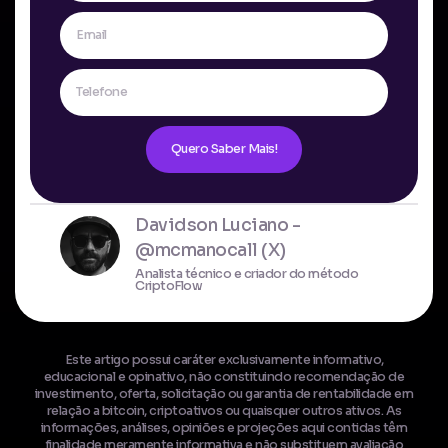
Quero Saber Mais!
Davidson Luciano -
@mcmanocall (X)
Analista técnico e criador do método
CriptoFlow
Este artigo possui caráter exclusivamente informativo,
educacional e opinativo, não constituindo recomendação de
investimento, oferta, solicitação ou garantia de rentabilidade em
relação a bitcoin, criptoativos ou quaisquer outros ativos. As
informações, análises, opiniões e projeções aqui contidas têm
finalidade meramente informativa e não substituem avaliação