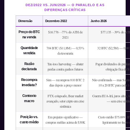
DEZ/2022 VS. JUN/2026 — O PARALELO E AS
DIFERENÇAS CRÍTICAS
Dimensão
Dezembro 2022
Junho 2026
$16.776 · -77% do ATH de
$77.135 · -39% do AT
Preço do BTC
2021
na venda
704 BTC ($11,8M) — 0,53%
32 BTC ($2,5M) — 0,0038
Quantidade
da tesouraria
vendida
Tax-loss harvesting — abater
Pagar dividendos do prefe
Razão
perdas contra ganhos futuros
obrigação fixa de
declarada
Sim — recomprou 810 BTC 2
Não confirmada — mas Saylor
Recompra
dias depois a preço menor
10 a 20 BTC para cada 1
imediata?
FTX colapsado, Bear market
Guerra EUA-Irã, juros altos,
Contexto
avançado, setor cripto em crise
— sem crise sistêm
macro
sistêmica
Em prejuízo significativo —
Custo médio $75.699 · 
Posição vs.
compras médias acima de $30K
ligeiramente no lucro 
custo médio